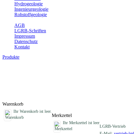
Hydrogeologie
Ingenieurgeologie
Rohstoffgeologie
Service
AGB
LGRB-Schriften
Impressum
Datenschutz
Kontakt
Produkte
Schriften des Fachbereichs Bodenkunde
Abhandlungen, Informationen und andere Schriften zum Thema Bo
Titel
Produktliste wird geladen ...
Titel
Warenkorb
Ihr Warenkorb ist leer.
Merkzettel
Ihr Merkzettel ist leer
LGRB-Vertrieb
E-Mail:
vertrieb-lg