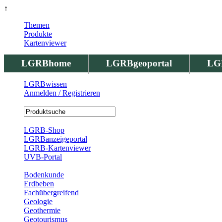
↑
Themen
Produkte
Kartenviewer
LGRBhome
LGRBgeoportal
LG
LGRBwissen
Anmelden / Registrieren
Registrierung
LGRB-Shop
LGRBanzeigeportal
LGRB-Kartenviewer
UVB-Portal
Produkte
Bodenkunde
Erdbeben
Fachübergreifend
Geologie
Geothermie
Geotourismus