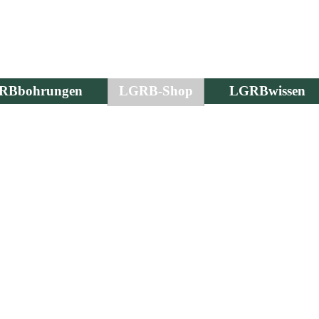
RBbohrungen
LGRB-Shop
LGRBwissen