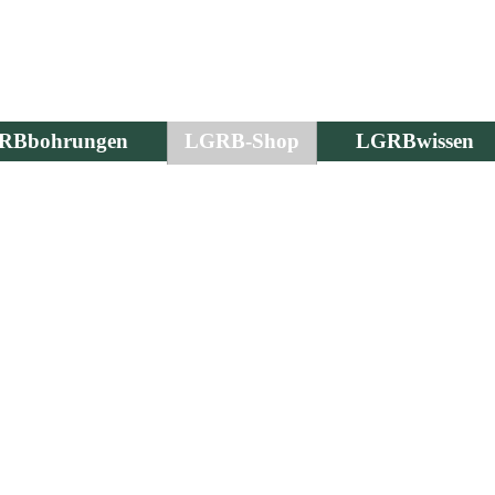
RBbohrungen
LGRB-Shop
LGRBwissen