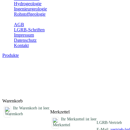
Hydrogeologie
Ingenieurgeologie
Rohstoffgeologie
Service
AGB
LGRB-Schriften
Impressum
Datenschutz
Kontakt
Produkte
Schriften des Fachbereichs Bodenkunde
Abhandlungen, Informationen und andere Schriften zum Thema Bo
Titel
Produktliste wird geladen ...
Titel
Warenkorb
Ihr Warenkorb ist leer.
Merkzettel
Ihr Merkzettel ist leer
LGRB-Vertrieb
E-Mail:
vertrieb-lg