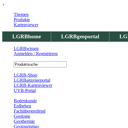
↑
Themen
Produkte
Kartenviewer
LGRBhome
LGRBgeoportal
LG
LGRBwissen
Anmelden / Registrieren
Registrierung
LGRB-Shop
LGRBanzeigeportal
LGRB-Kartenviewer
UVB-Portal
Produkte
Bodenkunde
Erdbeben
Fachübergreifend
Geologie
Geothermie
Geotourismus