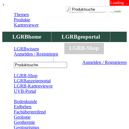
Loading ...
↑
Impressum
Datenschutz
Kontakt
Themen
Produkte
Kartenviewer
LGRBhome
LGRBgeoportal
LGRBbohrungen
LGRB-Shop
LGRBwissen
Anmelden / Registrieren
LGRBwissen
Anmelden / Registrieren
Registrierung
LGRB-Shop
LGRBanzeigeportal
LGRB-Kartenviewer
UVB-Portal
Produkte
Bodenkunde
Erdbeben
Fachübergreifend
Geologie
Geothermie
Geotourismus