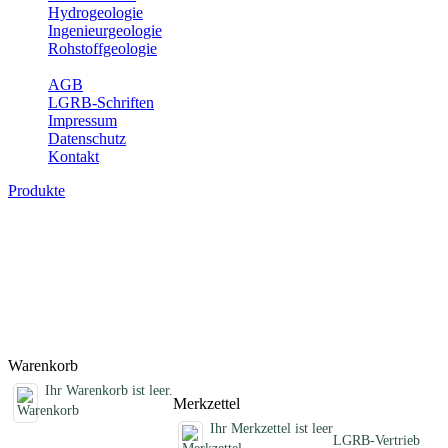
Hydrogeologie
Ingenieurgeologie
Rohstoffgeologie
Service
AGB
LGRB-Schriften
Impressum
Datenschutz
Kontakt
Produkte
Schriften des Fachbereichs Bodenkunde
Abhandlungen, Informationen und andere Schriften zum Thema
Bodenkunde
Titel
Preis
Produktliste wird geladen ...
Titel
Preis
Warenkorb
Ihr Warenkorb ist leer.
Merkzettel
Ihr Merkzettel ist leer
LGRB-Vertrieb