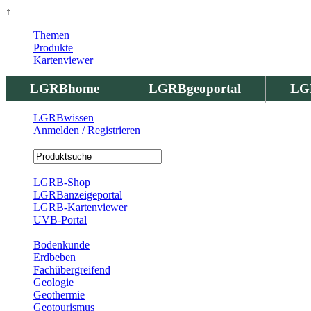
↑
Themen
Produkte
Kartenviewer
LGRBhome
LGRBgeoportal
LG
LGRBwissen
Anmelden / Registrieren
Registrierung
LGRB-Shop
LGRBanzeigeportal
LGRB-Kartenviewer
UVB-Portal
Produkte
Bodenkunde
Erdbeben
Fachübergreifend
Geologie
Geothermie
Geotourismus