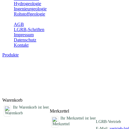
Hydrogeologie
Ingenieurgeologie
Rohstoffgeologie
Service
AGB
LGRB-Schriften
Impressum
Datenschutz
Kontakt
Produkte
Schriften des Fachbereichs Bodenkunde
Abhandlungen, Informationen und andere Schriften zum Thema Bo
Titel
Produktliste wird geladen ...
Titel
Warenkorb
Ihr Warenkorb ist leer.
Merkzettel
Ihr Merkzettel ist leer
LGRB-Vertrieb
E-Mail:
vertrieb-lg