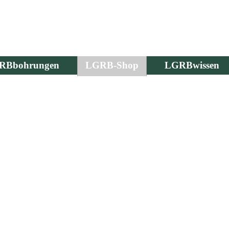
RBbohrungen
LGRB-Shop
LGRBwissen