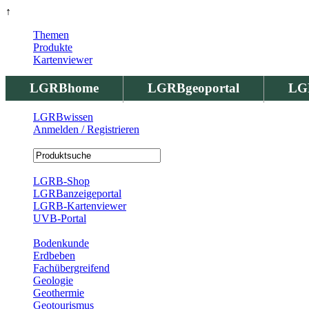
↑
Themen
Produkte
Kartenviewer
LGRBhome
LGRBgeoportal
LG
LGRBwissen
Anmelden / Registrieren
Registrierung
LGRB-Shop
LGRBanzeigeportal
LGRB-Kartenviewer
UVB-Portal
Produkte
Bodenkunde
Erdbeben
Fachübergreifend
Geologie
Geothermie
Geotourismus