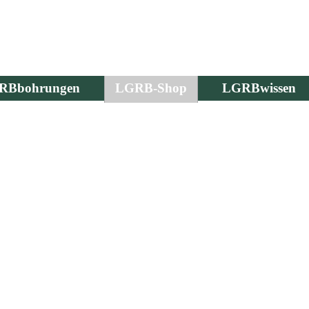
RBbohrungen
LGRB-Shop
LGRBwissen