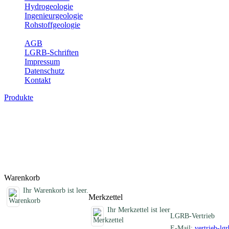
Hydrogeologie
Ingenieurgeologie
Rohstoffgeologie
Service
AGB
LGRB-Schriften
Impressum
Datenschutz
Kontakt
Produkte
Schriften des Fachbereichs Bodenkunde
Abhandlungen, Informationen und andere Schriften zum Thema Bo
Titel
Produktliste wird geladen ...
Titel
Warenkorb
Ihr Warenkorb ist leer.
Merkzettel
Ihr Merkzettel ist leer
LGRB-Vertrieb
E-Mail:
vertrieb-lg