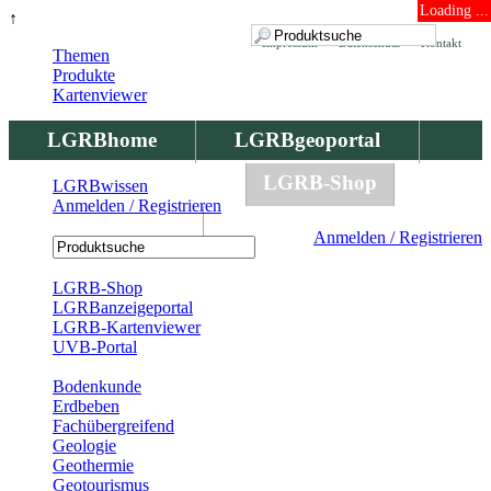
Loading ...
↑
Impressum
Datenschutz
Kontakt
Themen
Produkte
Kartenviewer
LGRBhome
LGRBgeoportal
LGRBbohrungen
LGRB-Shop
LGRBwissen
Anmelden / Registrieren
LGRBwissen
Anmelden / Registrieren
Registrierung
LGRB-Shop
LGRBanzeigeportal
LGRB-Kartenviewer
UVB-Portal
Produkte
Bodenkunde
Erdbeben
Fachübergreifend
Geologie
Geothermie
Geotourismus