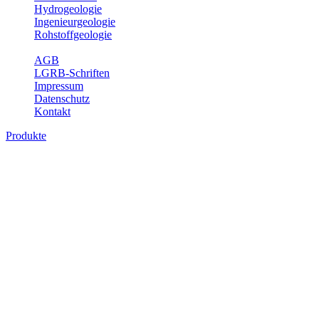
Hydrogeologie
Ingenieurgeologie
Rohstoffgeologie
Service
AGB
LGRB-Schriften
Impressum
Datenschutz
Kontakt
Produkte
Bodenkundliche Sonderkarten, analoge
Karten
Die bodenkundlichen Sonderkarten vermitteln einen landesweiten
Überblick über die Böden in Baden-Württemberg auf dem Niveau
der Leitbodengesellschaft. In den Erläuterungen sind die im
Blattgebiet vorkommenden Böden, ihre Eigenschaften sowie
wichtige bodenphysikalische und -chemische Kennwerte
aufgelistet.
Titel
Preis
Produktliste wird geladen ...
Titel
Preis