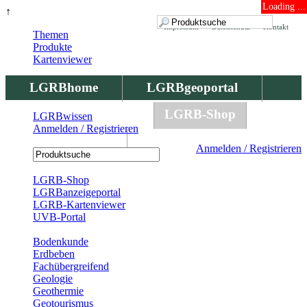
Loading ...
↑
Impressum
Datenschutz
Kontakt
Themen
Produkte
Kartenviewer
LGRBhome
LGRBgeoportal
LGRBbohrungen
LGRB-Shop
LGRBwissen
Anmelden / Registrieren
LGRBwissen
Anmelden / Registrieren
Registrierung
LGRB-Shop
LGRBanzeigeportal
LGRB-Kartenviewer
UVB-Portal
Produkte
Bodenkunde
Erdbeben
Fachübergreifend
Geologie
Geothermie
Geotourismus