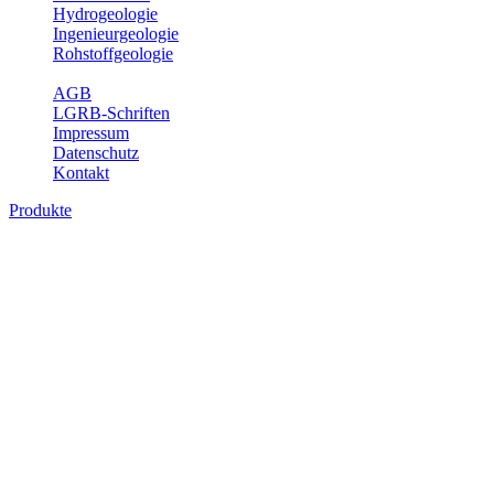
Hydrogeologie
Ingenieurgeologie
Rohstoffgeologie
Service
AGB
LGRB-Schriften
Impressum
Datenschutz
Kontakt
Produkte
Bodenkundliche Sonderkarten, analoge
Karten
Die bodenkundlichen Sonderkarten vermitteln einen landesweiten
Überblick über die Böden in Baden-Württemberg auf dem Niveau
der Leitbodengesellschaft. In den Erläuterungen sind die im
Blattgebiet vorkommenden Böden, ihre Eigenschaften sowie
wichtige bodenphysikalische und -chemische Kennwerte
aufgelistet.
Titel
Preis
Produktliste wird geladen ...
Titel
Preis