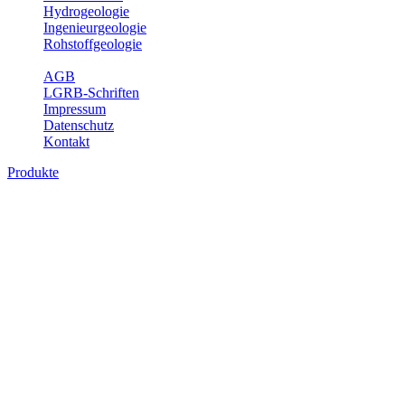
Hydrogeologie
Ingenieurgeologie
Rohstoffgeologie
Service
AGB
LGRB-Schriften
Impressum
Datenschutz
Kontakt
Produkte
Bodenkundliche Sonderkarten, analoge
Karten
Die bodenkundlichen Sonderkarten vermitteln einen landesweiten
Überblick über die Böden in Baden-Württemberg auf dem Niveau
der Leitbodengesellschaft. In den Erläuterungen sind die im
Blattgebiet vorkommenden Böden, ihre Eigenschaften sowie
wichtige bodenphysikalische und -chemische Kennwerte
aufgelistet.
Titel
Preis
Produktliste wird geladen ...
Titel
Preis