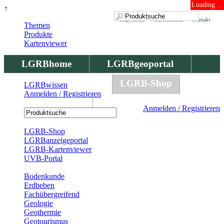
Loading ...
↑
Impressum
Datenschutz
Kontakt
Themen
Produkte
Kartenviewer
LGRBhome
LGRBgeoportal
LGRBbohrungen
LGRB-Shop
LGRBwissen
Anmelden / Registrieren
LGRBwissen
Anmelden / Registrieren
Registrierung
LGRB-Shop
LGRBanzeigeportal
LGRB-Kartenviewer
UVB-Portal
Produkte
Bodenkunde
Erdbeben
Fachübergreifend
Geologie
Geothermie
Geotourismus