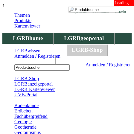
Loading ...
↑
Impressum
Datenschutz
Kontakt
Themen
Produkte
Kartenviewer
LGRBhome
LGRBgeoportal
LGRBbohrungen
LGRB-Shop
LGRBwissen
Anmelden / Registrieren
LGRBwissen
Anmelden / Registrieren
Registrierung
LGRB-Shop
LGRBanzeigeportal
LGRB-Kartenviewer
UVB-Portal
Produkte
Bodenkunde
Erdbeben
Fachübergreifend
Geologie
Geothermie
Geotourismus