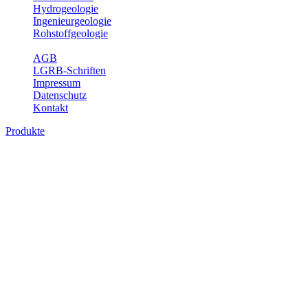
Hydrogeologie
Ingenieurgeologie
Rohstoffgeologie
Service
AGB
LGRB-Schriften
Impressum
Datenschutz
Kontakt
Produkte
Bodenkundliche Sonderkarten, analoge
Karten
Die bodenkundlichen Sonderkarten vermitteln einen landesweiten
Überblick über die Böden in Baden-Württemberg auf dem Niveau
der Leitbodengesellschaft. In den Erläuterungen sind die im
Blattgebiet vorkommenden Böden, ihre Eigenschaften sowie
wichtige bodenphysikalische und -chemische Kennwerte
aufgelistet.
Titel
Preis
Produktliste wird geladen ...
Titel
Preis