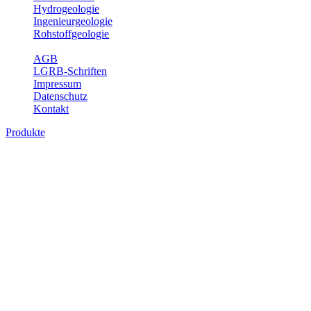
Hydrogeologie
Ingenieurgeologie
Rohstoffgeologie
Service
AGB
LGRB-Schriften
Impressum
Datenschutz
Kontakt
Produkte
Bodenkundliche Sonderkarten, analoge
Karten
Die bodenkundlichen Sonderkarten vermitteln einen landesweiten
Überblick über die Böden in Baden-Württemberg auf dem Niveau
der Leitbodengesellschaft. In den Erläuterungen sind die im
Blattgebiet vorkommenden Böden, ihre Eigenschaften sowie
wichtige bodenphysikalische und -chemische Kennwerte
aufgelistet.
Titel
Preis
Produktliste wird geladen ...
Titel
Preis