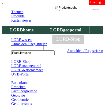
Loading ...
↑
Impressum
Datenschutz
Kontakt
Themen
Produkte
Kartenviewer
LGRBhome
LGRBgeoportal
LGRBbohrungen
LGRB-Shop
LGRBwissen
Anmelden / Registrieren
LGRBwissen
Anmelden / Registrieren
Registrierung
LGRB-Shop
LGRBanzeigeportal
LGRB-Kartenviewer
UVB-Portal
Produkte
Bodenkunde
Erdbeben
Fachübergreifend
Geologie
Geothermie
Geotourismus