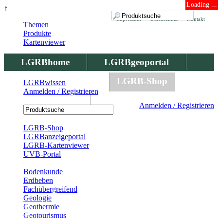
Loading ...
↑
Impressum
Datenschutz
Kontakt
Themen
Produkte
Kartenviewer
LGRBhome
LGRBgeoportal
LGRBbohrungen
LGRB-Shop
LGRBwissen
Anmelden / Registrieren
LGRBwissen
Anmelden / Registrieren
Registrierung
LGRB-Shop
LGRBanzeigeportal
LGRB-Kartenviewer
UVB-Portal
Produkte
Bodenkunde
Erdbeben
Fachübergreifend
Geologie
Geothermie
Geotourismus