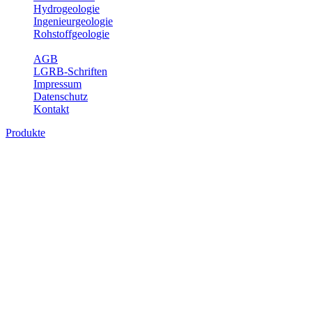
Hydrogeologie
Ingenieurgeologie
Rohstoffgeologie
Service
AGB
LGRB-Schriften
Impressum
Datenschutz
Kontakt
Produkte
Bodenkarte von Baden-Württemberg 1 :
25 000, analoge Karten
Die BK25 zeigt die Verbreitung von Böden im Blattgebiet der
Topographischen Karte 1 : 25 000 (TK25) mit Angaben zu
Bodengenese, Bodenart, Ausgangsgestein und Relief. Ferner sind
im Erläuterungsheft die Eigenschaften der Böden sowie wichtige
bodenphysikalische und -chemische Kennwerte aufgeführt (Tab.
Erl.). Neuere Ausgaben beinhalten darüber hinaus die Bewertung
der Bodenfunktionen nach Heft 31 des Umweltministeriums Baden-
Württemberg sowie einen Erläuterungstext mit Abbildungen und
Fotos zu Geologie, Geomorphologie, Ausgangsgesteinen, Klima