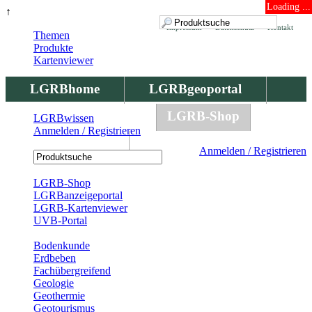
Loading ...
↑
Impressum
Datenschutz
Kontakt
Themen
Produkte
Kartenviewer
LGRBhome
LGRBgeoportal
LGRBbohrungen
LGRB-Shop
LGRBwissen
Anmelden / Registrieren
LGRBwissen
Anmelden / Registrieren
Registrierung
LGRB-Shop
LGRBanzeigeportal
LGRB-Kartenviewer
UVB-Portal
Produkte
Bodenkunde
Erdbeben
Fachübergreifend
Geologie
Geothermie
Geotourismus