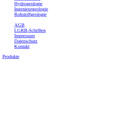
Hydrogeologie
Ingenieurgeologie
Rohstoffgeologie
Service
AGB
LGRB-Schriften
Impressum
Datenschutz
Kontakt
Produkte
Bodenkarte von Baden-Württemberg 1 :
25 000, analoge Karten
Die BK25 zeigt die Verbreitung von Böden im Blattgebiet der
Topographischen Karte 1 : 25 000 (TK25) mit Angaben zu
Bodengenese, Bodenart, Ausgangsgestein und Relief. Ferner sind
im Erläuterungsheft die Eigenschaften der Böden sowie wichtige
bodenphysikalische und -chemische Kennwerte aufgeführt (Tab.
Erl.). Neuere Ausgaben beinhalten darüber hinaus die Bewertung
der Bodenfunktionen nach Heft 31 des Umweltministeriums Baden-
Württemberg sowie einen Erläuterungstext mit Abbildungen und
Fotos zu Geologie, Geomorphologie, Ausgangsgesteinen, Klima