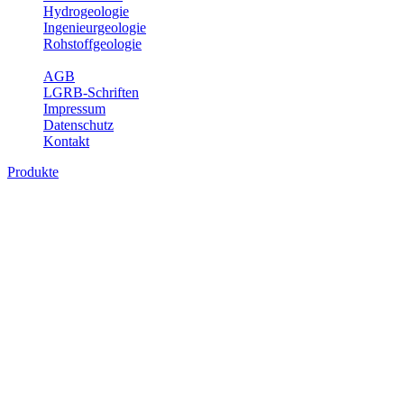
Hydrogeologie
Ingenieurgeologie
Rohstoffgeologie
Service
AGB
LGRB-Schriften
Impressum
Datenschutz
Kontakt
Produkte
Bodenkarte von Baden-Württemberg 1 :
25 000, analoge Karten
Die BK25 zeigt die Verbreitung von Böden im Blattgebiet der
Topographischen Karte 1 : 25 000 (TK25) mit Angaben zu
Bodengenese, Bodenart, Ausgangsgestein und Relief. Ferner sind
im Erläuterungsheft die Eigenschaften der Böden sowie wichtige
bodenphysikalische und -chemische Kennwerte aufgeführt (Tab.
Erl.). Neuere Ausgaben beinhalten darüber hinaus die Bewertung
der Bodenfunktionen nach Heft 31 des Umweltministeriums Baden-
Württemberg sowie einen Erläuterungstext mit Abbildungen und
Fotos zu Geologie, Geomorphologie, Ausgangsgesteinen, Klima