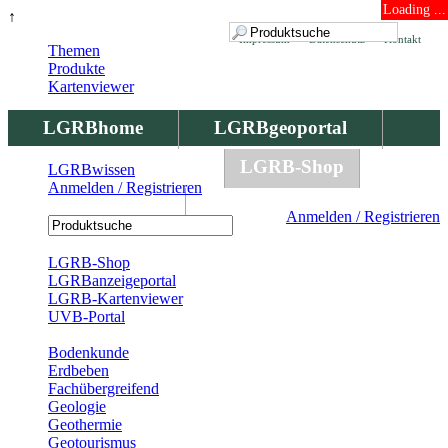
Loading ...
↑
Impressum
Datenschutz
Kontakt
Themen
Produkte
Kartenviewer
LGRBhome
LGRBgeoportal
LGRBbohrungen
LGRB-Shop
LGRBwissen
Anmelden / Registrieren
LGRBwissen
Anmelden / Registrieren
Registrierung
LGRB-Shop
LGRBanzeigeportal
LGRB-Kartenviewer
UVB-Portal
Produkte
Bodenkunde
Erdbeben
Fachübergreifend
Geologie
Geothermie
Geotourismus