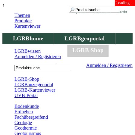
Loading ...
↑
Impressum
Datenschutz
Kontakt
Themen
Produkte
Kartenviewer
LGRBhome
LGRBgeoportal
LGRBbohrungen
LGRB-Shop
LGRBwissen
Anmelden / Registrieren
LGRBwissen
Anmelden / Registrieren
Registrierung
LGRB-Shop
LGRBanzeigeportal
LGRB-Kartenviewer
UVB-Portal
Produkte
Bodenkunde
Erdbeben
Fachübergreifend
Geologie
Geothermie
Geotourismus