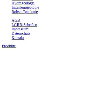
Hydrogeologie
Ingenieurgeologie
Rohstoffgeologie
Service
AGB
LGRB-Schriften
Impressum
Datenschutz
Kontakt
Produkte
Bodenkarte von Baden-Württemberg 1 :
25 000, analoge Karten
Die BK25 zeigt die Verbreitung von Böden im Blattgebiet der
Topographischen Karte 1 : 25 000 (TK25) mit Angaben zu
Bodengenese, Bodenart, Ausgangsgestein und Relief. Ferner sind
im Erläuterungsheft die Eigenschaften der Böden sowie wichtige
bodenphysikalische und -chemische Kennwerte aufgeführt (Tab.
Erl.). Neuere Ausgaben beinhalten darüber hinaus die Bewertung
der Bodenfunktionen nach Heft 31 des Umweltministeriums Baden-
Württemberg sowie einen Erläuterungstext mit Abbildungen und
Fotos zu Geologie, Geomorphologie, Ausgangsgesteinen, Klima