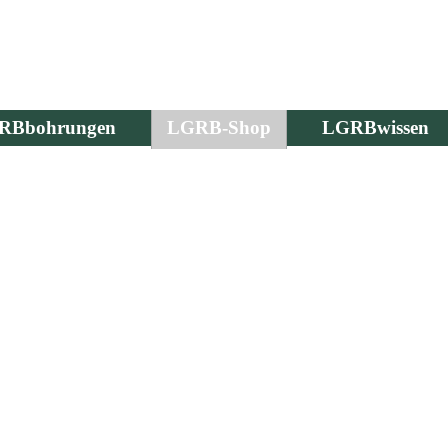
RBbohrungen
LGRB-Shop
LGRBwissen