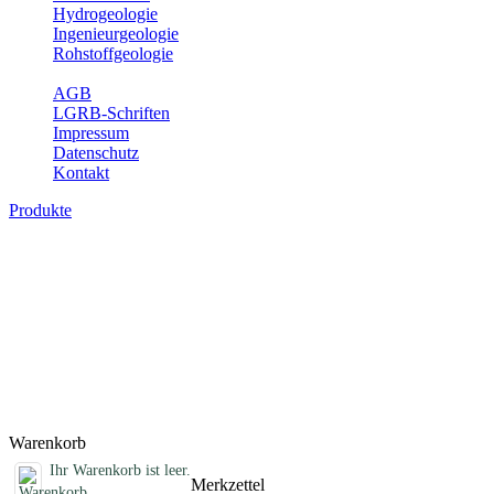
Hydrogeologie
Ingenieurgeologie
Rohstoffgeologie
Service
AGB
LGRB-Schriften
Impressum
Datenschutz
Kontakt
Produkte
Bodenkarte von Baden-Württemberg 1 : 25
Die BK25 zeigt die Verbreitung von Böden im Blattgebiet der Topogr
die Eigenschaften der Böden sowie wichtige bodenphysikalische und
31 des Umweltministeriums Baden-Württemberg sowie einen Erläuter
mit bzw. ohne Bodenbewertung) (ISSN 1615-5629).
Titel
Produktliste wird geladen ...
Titel
Warenkorb
Ihr Warenkorb ist leer.
Merkzettel