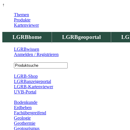
↑
Themen
Produkte
Kartenviewer
LGRBhome
LGRBgeoportal
LG
LGRBwissen
Anmelden / Registrieren
Registrierung
LGRB-Shop
LGRBanzeigeportal
LGRB-Kartenviewer
UVB-Portal
Produkte
Bodenkunde
Erdbeben
Fachübergreifend
Geologie
Geothermie
Geotourismus