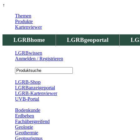
↑
Themen
Produkte
Kartenviewer
LGRBhome
LGRBgeoportal
LG
LGRBwissen
Anmelden / Registrieren
Registrierung
LGRB-Shop
LGRBanzeigeportal
LGRB-Kartenviewer
UVB-Portal
Produkte
Bodenkunde
Erdbeben
Fachübergreifend
Geologie
Geothermie
Geotourismus