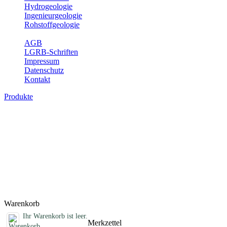
Hydrogeologie
Ingenieurgeologie
Rohstoffgeologie
Service
AGB
LGRB-Schriften
Impressum
Datenschutz
Kontakt
Produkte
Bodenkarte von Baden-Württemberg 1 : 25
Die BK25 zeigt die Verbreitung von Böden im Blattgebiet der Topogr
die Eigenschaften der Böden sowie wichtige bodenphysikalische und
31 des Umweltministeriums Baden-Württemberg sowie einen Erläuter
mit bzw. ohne Bodenbewertung) (ISSN 1615-5629).
Titel
Produktliste wird geladen ...
Titel
Warenkorb
Ihr Warenkorb ist leer.
Merkzettel