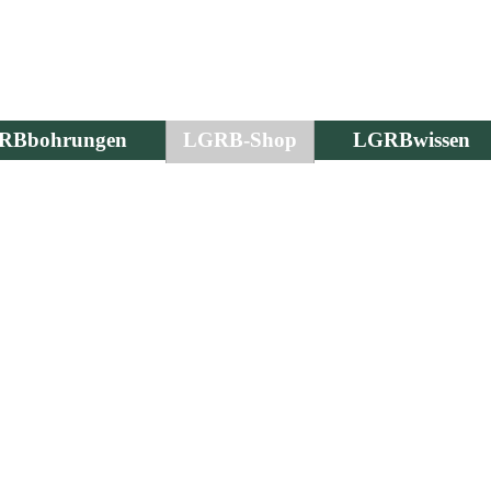
RBbohrungen
LGRB-Shop
LGRBwissen