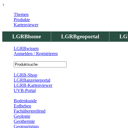
↑
Themen
Produkte
Kartenviewer
LGRBhome
LGRBgeoportal
LG
LGRBwissen
Anmelden / Registrieren
Registrierung
LGRB-Shop
LGRBanzeigeportal
LGRB-Kartenviewer
UVB-Portal
Produkte
Bodenkunde
Erdbeben
Fachübergreifend
Geologie
Geothermie
Geotourismus