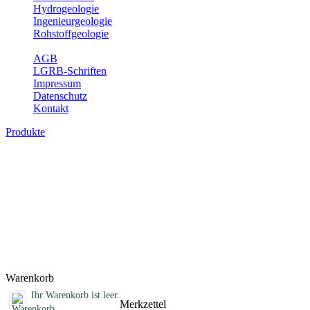
Hydrogeologie
Ingenieurgeologie
Rohstoffgeologie
Service
AGB
LGRB-Schriften
Impressum
Datenschutz
Kontakt
Produkte
Bodenkarte von Baden-Württemberg 1 : 25
Die BK25 zeigt die Verbreitung von Böden im Blattgebiet der Topogr
die Eigenschaften der Böden sowie wichtige bodenphysikalische und
31 des Umweltministeriums Baden-Württemberg sowie einen Erläuter
mit bzw. ohne Bodenbewertung) (ISSN 1615-5629).
Titel
Produktliste wird geladen ...
Titel
Warenkorb
Ihr Warenkorb ist leer.
Merkzettel