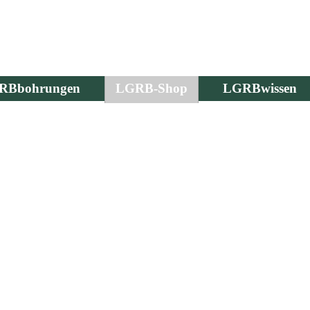
RBbohrungen
LGRB-Shop
LGRBwissen