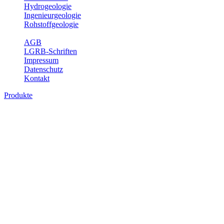
Hydrogeologie
Ingenieurgeologie
Rohstoffgeologie
Service
AGB
LGRB-Schriften
Impressum
Datenschutz
Kontakt
Produkte
Bodenkarte von Baden-Württemberg 1 :
25 000, analoge Karten
Die BK25 zeigt die Verbreitung von Böden im Blattgebiet der
Topographischen Karte 1 : 25 000 (TK25) mit Angaben zu
Bodengenese, Bodenart, Ausgangsgestein und Relief. Ferner sind
im Erläuterungsheft die Eigenschaften der Böden sowie wichtige
bodenphysikalische und -chemische Kennwerte aufgeführt (Tab.
Erl.). Neuere Ausgaben beinhalten darüber hinaus die Bewertung
der Bodenfunktionen nach Heft 31 des Umweltministeriums Baden-
Württemberg sowie einen Erläuterungstext mit Abbildungen und
Fotos zu Geologie, Geomorphologie, Ausgangsgesteinen, Klima