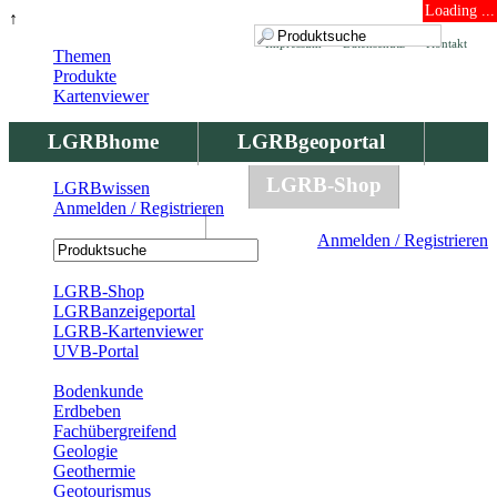
Loading ...
↑
Impressum
Datenschutz
Kontakt
Themen
Produkte
Kartenviewer
LGRBhome
LGRBgeoportal
LGRBbohrungen
LGRB-Shop
LGRBwissen
Anmelden / Registrieren
LGRBwissen
Anmelden / Registrieren
Registrierung
LGRB-Shop
LGRBanzeigeportal
LGRB-Kartenviewer
UVB-Portal
Produkte
Bodenkunde
Erdbeben
Fachübergreifend
Geologie
Geothermie
Geotourismus