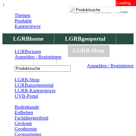
Loading ...
↑
Impressum
Datenschutz
Kontakt
Themen
Produkte
Kartenviewer
LGRBhome
LGRBgeoportal
LGRBbohrungen
LGRB-Shop
LGRBwissen
Anmelden / Registrieren
LGRBwissen
Anmelden / Registrieren
Registrierung
LGRB-Shop
LGRBanzeigeportal
LGRB-Kartenviewer
UVB-Portal
Produkte
Bodenkunde
Erdbeben
Fachübergreifend
Geologie
Geothermie
Geotourismus