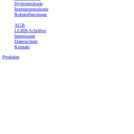
Hydrogeologie
Ingenieurgeologie
Rohstoffgeologie
Service
AGB
LGRB-Schriften
Impressum
Datenschutz
Kontakt
Produkte
Bodenkarte von Baden-Württemberg 1 :
25 000, analoge Karten
Die BK25 zeigt die Verbreitung von Böden im Blattgebiet der
Topographischen Karte 1 : 25 000 (TK25) mit Angaben zu
Bodengenese, Bodenart, Ausgangsgestein und Relief. Ferner sind
im Erläuterungsheft die Eigenschaften der Böden sowie wichtige
bodenphysikalische und -chemische Kennwerte aufgeführt (Tab.
Erl.). Neuere Ausgaben beinhalten darüber hinaus die Bewertung
der Bodenfunktionen nach Heft 31 des Umweltministeriums Baden-
Württemberg sowie einen Erläuterungstext mit Abbildungen und
Fotos zu Geologie, Geomorphologie, Ausgangsgesteinen, Klima