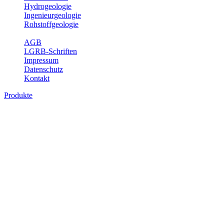
Hydrogeologie
Ingenieurgeologie
Rohstoffgeologie
Service
AGB
LGRB-Schriften
Impressum
Datenschutz
Kontakt
Produkte
Bodenkarte von Baden-Württemberg 1 :
25 000, analoge Karten
Die BK25 zeigt die Verbreitung von Böden im Blattgebiet der
Topographischen Karte 1 : 25 000 (TK25) mit Angaben zu
Bodengenese, Bodenart, Ausgangsgestein und Relief. Ferner sind
im Erläuterungsheft die Eigenschaften der Böden sowie wichtige
bodenphysikalische und -chemische Kennwerte aufgeführt (Tab.
Erl.). Neuere Ausgaben beinhalten darüber hinaus die Bewertung
der Bodenfunktionen nach Heft 31 des Umweltministeriums Baden-
Württemberg sowie einen Erläuterungstext mit Abbildungen und
Fotos zu Geologie, Geomorphologie, Ausgangsgesteinen, Klima