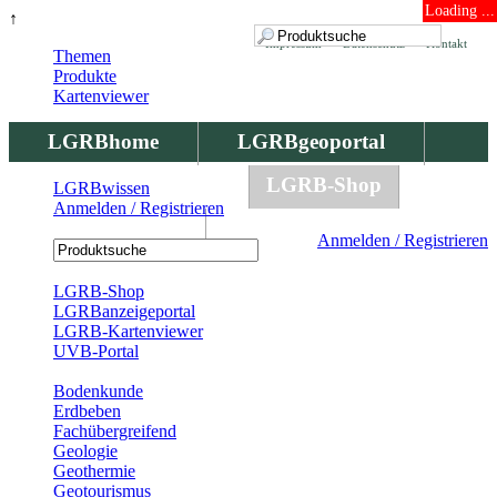
Loading ...
↑
Impressum
Datenschutz
Kontakt
Themen
Produkte
Kartenviewer
LGRBhome
LGRBgeoportal
LGRBbohrungen
LGRB-Shop
LGRBwissen
Anmelden / Registrieren
LGRBwissen
Anmelden / Registrieren
Registrierung
LGRB-Shop
LGRBanzeigeportal
LGRB-Kartenviewer
UVB-Portal
Produkte
Bodenkunde
Erdbeben
Fachübergreifend
Geologie
Geothermie
Geotourismus