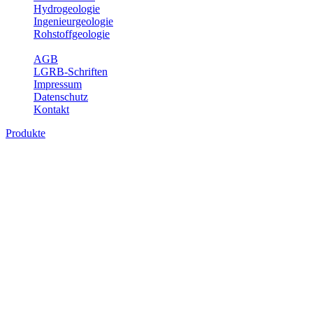
Hydrogeologie
Ingenieurgeologie
Rohstoffgeologie
Service
AGB
LGRB-Schriften
Impressum
Datenschutz
Kontakt
Produkte
Bodenkarte von Baden-Württemberg 1 :
25 000, analoge Karten
Die BK25 zeigt die Verbreitung von Böden im Blattgebiet der
Topographischen Karte 1 : 25 000 (TK25) mit Angaben zu
Bodengenese, Bodenart, Ausgangsgestein und Relief. Ferner sind
im Erläuterungsheft die Eigenschaften der Böden sowie wichtige
bodenphysikalische und -chemische Kennwerte aufgeführt (Tab.
Erl.). Neuere Ausgaben beinhalten darüber hinaus die Bewertung
der Bodenfunktionen nach Heft 31 des Umweltministeriums Baden-
Württemberg sowie einen Erläuterungstext mit Abbildungen und
Fotos zu Geologie, Geomorphologie, Ausgangsgesteinen, Klima