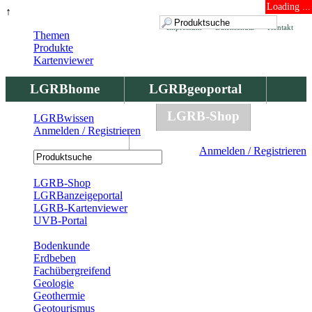
Loading ...
↑
Impressum
Datenschutz
Kontakt
Themen
Produkte
Kartenviewer
LGRBhome
LGRBgeoportal
LGRBbohrungen
LGRB-Shop
LGRBwissen
Anmelden / Registrieren
LGRBwissen
Anmelden / Registrieren
Registrierung
LGRB-Shop
LGRBanzeigeportal
LGRB-Kartenviewer
UVB-Portal
Produkte
Bodenkunde
Erdbeben
Fachübergreifend
Geologie
Geothermie
Geotourismus