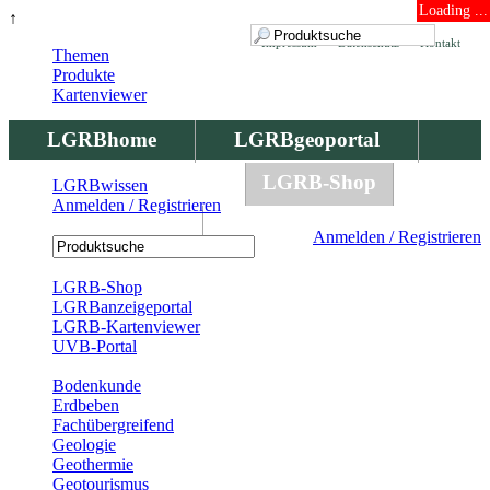
Loading ...
↑
Impressum
Datenschutz
Kontakt
Themen
Produkte
Kartenviewer
LGRBhome
LGRBgeoportal
LGRBbohrungen
LGRB-Shop
LGRBwissen
Anmelden / Registrieren
LGRBwissen
Anmelden / Registrieren
Registrierung
LGRB-Shop
LGRBanzeigeportal
LGRB-Kartenviewer
UVB-Portal
Produkte
Bodenkunde
Erdbeben
Fachübergreifend
Geologie
Geothermie
Geotourismus