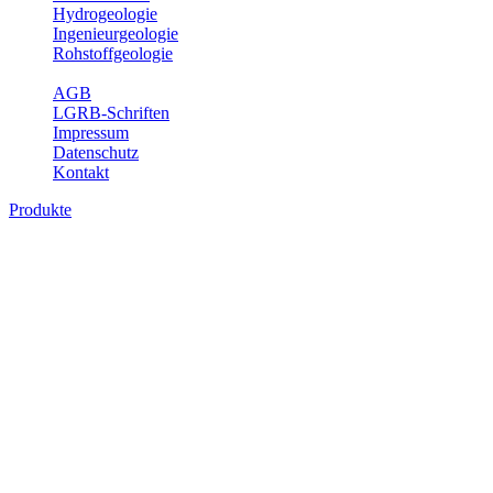
Hydrogeologie
Ingenieurgeologie
Rohstoffgeologie
Service
AGB
LGRB-Schriften
Impressum
Datenschutz
Kontakt
Produkte
Bodenkarte von Baden-Württemberg 1 :
25 000, analoge Karten
Die BK25 zeigt die Verbreitung von Böden im Blattgebiet der
Topographischen Karte 1 : 25 000 (TK25) mit Angaben zu
Bodengenese, Bodenart, Ausgangsgestein und Relief. Ferner sind
im Erläuterungsheft die Eigenschaften der Böden sowie wichtige
bodenphysikalische und -chemische Kennwerte aufgeführt (Tab.
Erl.). Neuere Ausgaben beinhalten darüber hinaus die Bewertung
der Bodenfunktionen nach Heft 31 des Umweltministeriums Baden-
Württemberg sowie einen Erläuterungstext mit Abbildungen und
Fotos zu Geologie, Geomorphologie, Ausgangsgesteinen, Klima