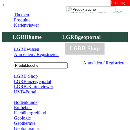
Loading ...
↑
Impressum
Datenschutz
Kontakt
Themen
Produkte
Kartenviewer
LGRBhome
LGRBgeoportal
LGRBbohrungen
LGRB-Shop
LGRBwissen
Anmelden / Registrieren
LGRBwissen
Anmelden / Registrieren
Registrierung
LGRB-Shop
LGRBanzeigeportal
LGRB-Kartenviewer
UVB-Portal
Produkte
Bodenkunde
Erdbeben
Fachübergreifend
Geologie
Geothermie
Geotourismus