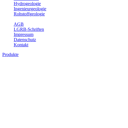
Hydrogeologie
Ingenieurgeologie
Rohstoffgeologie
Service
AGB
LGRB-Schriften
Impressum
Datenschutz
Kontakt
Produkte
Bodenkarte von Baden-Württemberg 1 :
25 000, analoge Karten
Die BK25 zeigt die Verbreitung von Böden im Blattgebiet der
Topographischen Karte 1 : 25 000 (TK25) mit Angaben zu
Bodengenese, Bodenart, Ausgangsgestein und Relief. Ferner sind
im Erläuterungsheft die Eigenschaften der Böden sowie wichtige
bodenphysikalische und -chemische Kennwerte aufgeführt (Tab.
Erl.). Neuere Ausgaben beinhalten darüber hinaus die Bewertung
der Bodenfunktionen nach Heft 31 des Umweltministeriums Baden-
Württemberg sowie einen Erläuterungstext mit Abbildungen und
Fotos zu Geologie, Geomorphologie, Ausgangsgesteinen, Klima