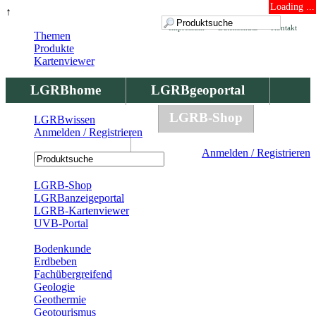
Loading ...
↑
Impressum
Datenschutz
Kontakt
Themen
Produkte
Kartenviewer
LGRBhome
LGRBgeoportal
LGRBbohrungen
LGRB-Shop
LGRBwissen
Anmelden / Registrieren
LGRBwissen
Anmelden / Registrieren
Registrierung
LGRB-Shop
LGRBanzeigeportal
LGRB-Kartenviewer
UVB-Portal
Produkte
Bodenkunde
Erdbeben
Fachübergreifend
Geologie
Geothermie
Geotourismus