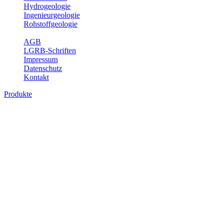
Hydrogeologie
Ingenieurgeologie
Rohstoffgeologie
Service
AGB
LGRB-Schriften
Impressum
Datenschutz
Kontakt
Produkte
Bodenkarte von Baden-Württemberg 1 :
25 000, analoge Karten
Die BK25 zeigt die Verbreitung von Böden im Blattgebiet der
Topographischen Karte 1 : 25 000 (TK25) mit Angaben zu
Bodengenese, Bodenart, Ausgangsgestein und Relief. Ferner sind
im Erläuterungsheft die Eigenschaften der Böden sowie wichtige
bodenphysikalische und -chemische Kennwerte aufgeführt (Tab.
Erl.). Neuere Ausgaben beinhalten darüber hinaus die Bewertung
der Bodenfunktionen nach Heft 31 des Umweltministeriums Baden-
Württemberg sowie einen Erläuterungstext mit Abbildungen und
Fotos zu Geologie, Geomorphologie, Ausgangsgesteinen, Klima