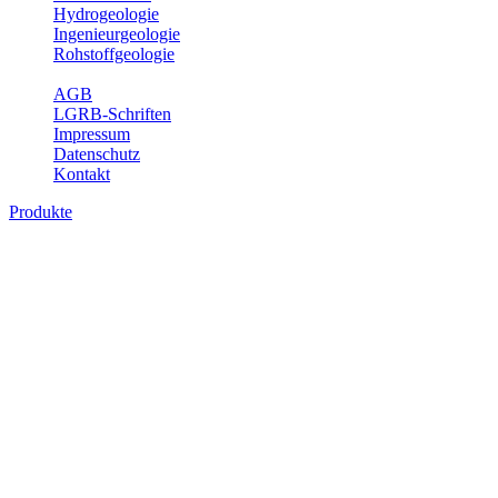
Hydrogeologie
Ingenieurgeologie
Rohstoffgeologie
Service
AGB
LGRB-Schriften
Impressum
Datenschutz
Kontakt
Produkte
Bodenkarte von Baden-Württemberg 1 :
25 000, analoge Karten
Die BK25 zeigt die Verbreitung von Böden im Blattgebiet der
Topographischen Karte 1 : 25 000 (TK25) mit Angaben zu
Bodengenese, Bodenart, Ausgangsgestein und Relief. Ferner sind
im Erläuterungsheft die Eigenschaften der Böden sowie wichtige
bodenphysikalische und -chemische Kennwerte aufgeführt (Tab.
Erl.). Neuere Ausgaben beinhalten darüber hinaus die Bewertung
der Bodenfunktionen nach Heft 31 des Umweltministeriums Baden-
Württemberg sowie einen Erläuterungstext mit Abbildungen und
Fotos zu Geologie, Geomorphologie, Ausgangsgesteinen, Klima