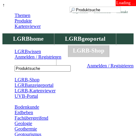
Loading ...
↑
Impressum
Datenschutz
Kontakt
Themen
Produkte
Kartenviewer
LGRBhome
LGRBgeoportal
LGRBbohrungen
LGRB-Shop
LGRBwissen
Anmelden / Registrieren
LGRBwissen
Anmelden / Registrieren
Registrierung
LGRB-Shop
LGRBanzeigeportal
LGRB-Kartenviewer
UVB-Portal
Produkte
Bodenkunde
Erdbeben
Fachübergreifend
Geologie
Geothermie
Geotourismus