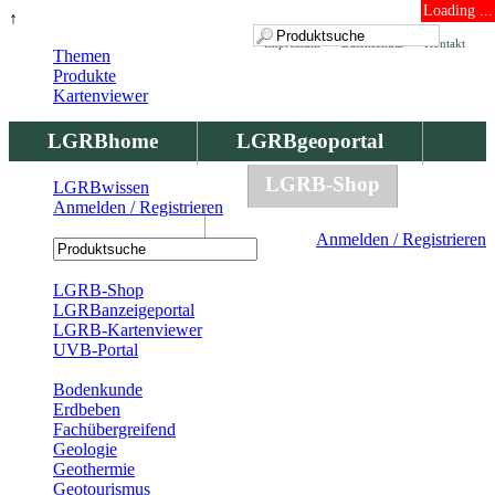
Loading ...
↑
Impressum
Datenschutz
Kontakt
Themen
Produkte
Kartenviewer
LGRBhome
LGRBgeoportal
LGRBbohrungen
LGRB-Shop
LGRBwissen
Anmelden / Registrieren
LGRBwissen
Anmelden / Registrieren
Registrierung
LGRB-Shop
LGRBanzeigeportal
LGRB-Kartenviewer
UVB-Portal
Produkte
Bodenkunde
Erdbeben
Fachübergreifend
Geologie
Geothermie
Geotourismus