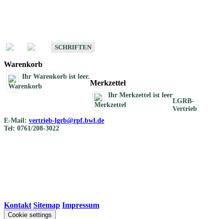
Schriften
Schriften des Fachbereichs Bodenkunde
SCHRIFTEN
Warenkorb
Ihr Warenkorb ist leer.
Merkzettel
Ihr Merkzettel ist leer
LGRB-
Vertrieb
E-Mail:
vertrieb-lgrb@rpf.bwl.de
Tel: 0761/208-3022
Kontakt
|
Sitemap
|
Impressum
Cookie settings