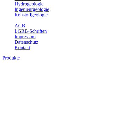
Hydrogeologie
Ingenieurgeologie
Rohstoffgeologie
Service
AGB
LGRB-Schriften
Impressum
Datenschutz
Kontakt
Produkte
Produkte des Themenbereichs
Bodenkunde
In den letzten Jahrzehnten hat die Gefährdung des Bodens durch die
Nutzung von Flächen für Siedlung und Verkehr, durch
Schadstoffeinträge und moderne Landbewirtschaftungsformen
rasant zugenommen. Die Erhaltung der vorhandenen natürlichen
Bodenreserven muss daher ein grundlegendes Anliegen der Planung
sein. Der Fachbereich Bodenkunde von Baden-Württemberg liefert
mit den dazugehörigen Auswertungsthemen wichtige Informationen
für die Landes- und Regionalplanung sowie für Lehre und
Forschung.