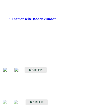
Bitte wählen Sie ein Produkt im gewünschten Format aus.
Digitale Produkte, die direkt downloadbar sind, finden Sie auf
der
"Themenseite Bodenkunde"
im
LGRBgeoportal
.
Historische Karten
(Produktentwicklung
eingestellt)
Bodenkarte von Baden-Württemberg 1 : 25 000
KARTEN
Sonderkarten
Bodenkundliche Sonderkarten
KARTEN