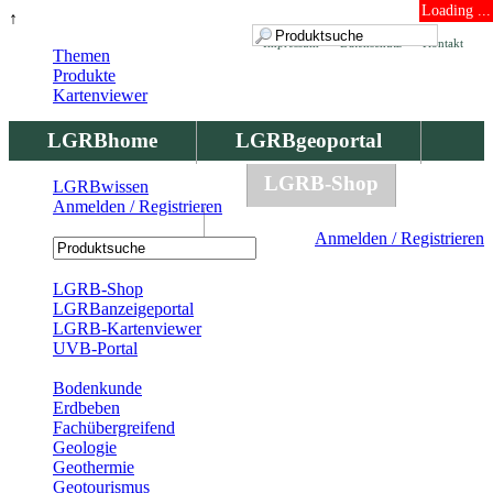
Loading ...
↑
Impressum
Datenschutz
Kontakt
Themen
Produkte
Kartenviewer
LGRBhome
LGRBgeoportal
LGRBbohrungen
LGRB-Shop
LGRBwissen
Anmelden / Registrieren
LGRBwissen
Anmelden / Registrieren
Registrierung
LGRB-Shop
LGRBanzeigeportal
LGRB-Kartenviewer
UVB-Portal
Produkte
Bodenkunde
Erdbeben
Fachübergreifend
Geologie
Geothermie
Geotourismus