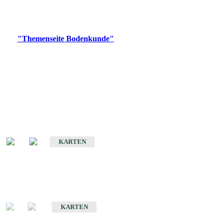
Bitte wählen Sie ein Produkt im gewünschten Format aus.
Digitale Produkte, die direkt downloadbar sind, finden Sie auf
der
"Themenseite Bodenkunde"
im
LGRBgeoportal
.
Historische Karten
(Produktentwicklung
eingestellt)
Bodenkarte von Baden-Württemberg 1 : 25 000
KARTEN
Sonderkarten
Bodenkundliche Sonderkarten
KARTEN