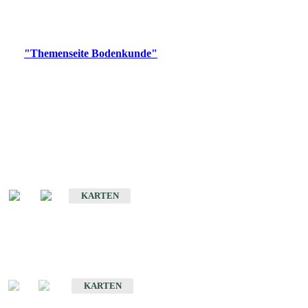
Bitte wählen Sie ein Produkt im gewünschten Format aus.
Digitale Produkte, die direkt downloadbar sind, finden Sie auf
der
"Themenseite Bodenkunde"
im
LGRBgeoportal
.
Historische Karten
(Produktentwicklung
eingestellt)
Bodenkarte von Baden-Württemberg 1 : 25 000
KARTEN
Sonderkarten
Bodenkundliche Sonderkarten
KARTEN