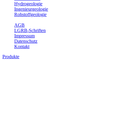
Hydrogeologie
Ingenieurgeologie
Rohstoffgeologie
Service
AGB
LGRB-Schriften
Impressum
Datenschutz
Kontakt
Produkte
Produkte des Themenbereichs
Bodenkunde
In den letzten Jahrzehnten hat die Gefährdung des Bodens durch die
Nutzung von Flächen für Siedlung und Verkehr, durch
Schadstoffeinträge und moderne Landbewirtschaftungsformen
rasant zugenommen. Die Erhaltung der vorhandenen natürlichen
Bodenreserven muss daher ein grundlegendes Anliegen der Planung
sein. Der Fachbereich Bodenkunde von Baden-Württemberg liefert
mit den dazugehörigen Auswertungsthemen wichtige Informationen
für die Landes- und Regionalplanung sowie für Lehre und
Forschung.