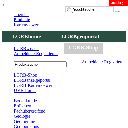
Loading ...
↑
Impressum
Datenschutz
Kontakt
Themen
Produkte
Kartenviewer
LGRBhome
LGRBgeoportal
LGRBbohrungen
LGRB-Shop
LGRBwissen
Anmelden / Registrieren
LGRBwissen
Anmelden / Registrieren
Registrierung
LGRB-Shop
LGRBanzeigeportal
LGRB-Kartenviewer
UVB-Portal
Produkte
Bodenkunde
Erdbeben
Fachübergreifend
Geologie
Geothermie
Geotourismus