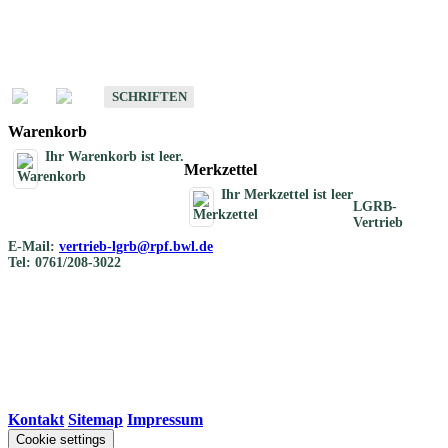
Schriften
Schriften des Fachbereichs Bodenkunde
SCHRIFTEN
Warenkorb
Ihr Warenkorb ist leer.
Merkzettel
Ihr Merkzettel ist leer
LGRB-
Vertrieb
E-Mail:
vertrieb-lgrb@rpf.bwl.de
Tel: 0761/208-3022
Kontakt
|
Sitemap
|
Impressum
Cookie settings