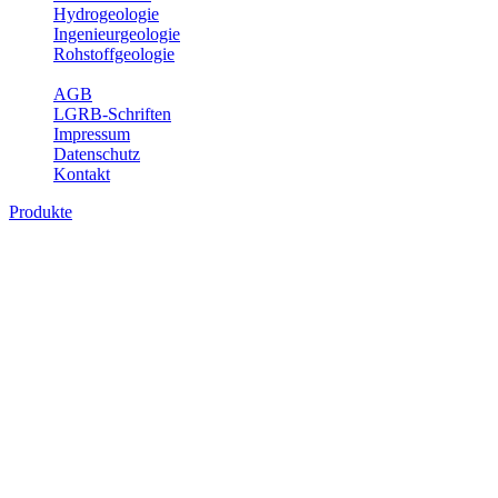
Hydrogeologie
Ingenieurgeologie
Rohstoffgeologie
Service
AGB
LGRB-Schriften
Impressum
Datenschutz
Kontakt
Produkte
Produkte des Themenbereichs
Bodenkunde
In den letzten Jahrzehnten hat die Gefährdung des Bodens durch die
Nutzung von Flächen für Siedlung und Verkehr, durch
Schadstoffeinträge und moderne Landbewirtschaftungsformen
rasant zugenommen. Die Erhaltung der vorhandenen natürlichen
Bodenreserven muss daher ein grundlegendes Anliegen der Planung
sein. Der Fachbereich Bodenkunde von Baden-Württemberg liefert
mit den dazugehörigen Auswertungsthemen wichtige Informationen
für die Landes- und Regionalplanung sowie für Lehre und
Forschung.