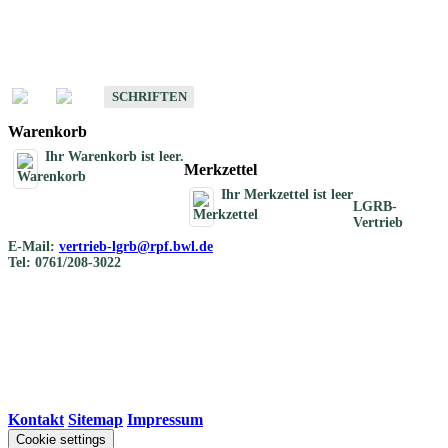
Schriften
Schriften des Fachbereichs Bodenkunde
SCHRIFTEN
Warenkorb
Ihr Warenkorb ist leer.
Merkzettel
Ihr Merkzettel ist leer
LGRB-
Vertrieb
E-Mail:
vertrieb-lgrb@rpf.bwl.de
Tel: 0761/208-3022
Kontakt
|
Sitemap
|
Impressum
Cookie settings