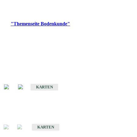
Bitte wählen Sie ein Produkt im gewünschten Format aus.
Digitale Produkte, die direkt downloadbar sind, finden Sie auf
der
"Themenseite Bodenkunde"
im
LGRBgeoportal
.
Historische Karten
(Produktentwicklung
eingestellt)
Bodenkarte von Baden-Württemberg 1 : 25 000
KARTEN
Sonderkarten
Bodenkundliche Sonderkarten
KARTEN