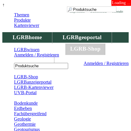
Loading ...
↑
Impressum
Datenschutz
Kontakt
Themen
Produkte
Kartenviewer
LGRBhome
LGRBgeoportal
LGRBbohrungen
LGRB-Shop
LGRBwissen
Anmelden / Registrieren
LGRBwissen
Anmelden / Registrieren
Registrierung
LGRB-Shop
LGRBanzeigeportal
LGRB-Kartenviewer
UVB-Portal
Produkte
Bodenkunde
Erdbeben
Fachübergreifend
Geologie
Geothermie
Geotourismus