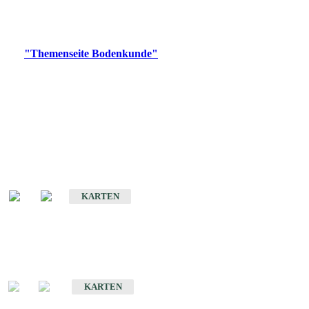
Bitte wählen Sie ein Produkt im gewünschten Format aus.
Digitale Produkte, die direkt downloadbar sind, finden Sie auf
der
"Themenseite Bodenkunde"
im
LGRBgeoportal
.
Historische Karten
(Produktentwicklung
eingestellt)
Bodenkarte von Baden-Württemberg 1 : 25 000
KARTEN
Sonderkarten
Bodenkundliche Sonderkarten
KARTEN