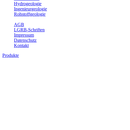
Hydrogeologie
Ingenieurgeologie
Rohstoffgeologie
Service
AGB
LGRB-Schriften
Impressum
Datenschutz
Kontakt
Produkte
Produkte des Themenbereichs
Bodenkunde
In den letzten Jahrzehnten hat die Gefährdung des Bodens durch die
Nutzung von Flächen für Siedlung und Verkehr, durch
Schadstoffeinträge und moderne Landbewirtschaftungsformen
rasant zugenommen. Die Erhaltung der vorhandenen natürlichen
Bodenreserven muss daher ein grundlegendes Anliegen der Planung
sein. Der Fachbereich Bodenkunde von Baden-Württemberg liefert
mit den dazugehörigen Auswertungsthemen wichtige Informationen
für die Landes- und Regionalplanung sowie für Lehre und
Forschung.