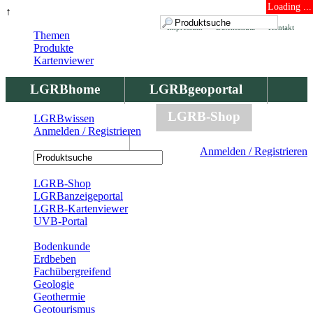
Loading ...
↑
Impressum
Datenschutz
Kontakt
Themen
Produkte
Kartenviewer
LGRBhome
LGRBgeoportal
LGRBbohrungen
LGRB-Shop
LGRBwissen
Anmelden / Registrieren
LGRBwissen
Anmelden / Registrieren
Registrierung
LGRB-Shop
LGRBanzeigeportal
LGRB-Kartenviewer
UVB-Portal
Produkte
Bodenkunde
Erdbeben
Fachübergreifend
Geologie
Geothermie
Geotourismus