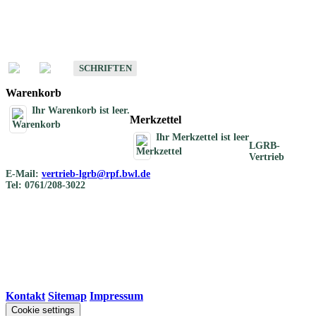
Schriften
Schriften des Fachbereichs Bodenkunde
SCHRIFTEN
Warenkorb
Ihr Warenkorb ist leer.
Merkzettel
Ihr Merkzettel ist leer
LGRB-
Vertrieb
E-Mail:
vertrieb-lgrb@rpf.bwl.de
Tel: 0761/208-3022
Kontakt
|
Sitemap
|
Impressum
Cookie settings