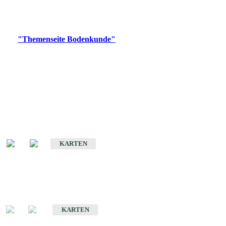
Bitte wählen Sie ein Produkt im gewünschten Format aus.
Digitale Produkte, die direkt downloadbar sind, finden Sie auf
der
"Themenseite Bodenkunde"
im
LGRBgeoportal
.
Historische Karten
(Produktentwicklung
eingestellt)
Bodenkarte von Baden-Württemberg 1 : 25 000
KARTEN
Sonderkarten
Bodenkundliche Sonderkarten
KARTEN