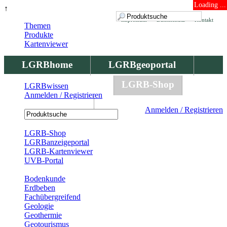
Loading ...
↑
Impressum
Datenschutz
Kontakt
Themen
Produkte
Kartenviewer
LGRBhome
LGRBgeoportal
LGRBbohrungen
LGRB-Shop
LGRBwissen
Anmelden / Registrieren
LGRBwissen
Anmelden / Registrieren
Registrierung
LGRB-Shop
LGRBanzeigeportal
LGRB-Kartenviewer
UVB-Portal
Produkte
Bodenkunde
Erdbeben
Fachübergreifend
Geologie
Geothermie
Geotourismus