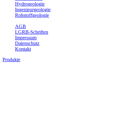
Hydrogeologie
Ingenieurgeologie
Rohstoffgeologie
Service
AGB
LGRB-Schriften
Impressum
Datenschutz
Kontakt
Produkte
Produkte des Themenbereichs
Bodenkunde
In den letzten Jahrzehnten hat die Gefährdung des Bodens durch die
Nutzung von Flächen für Siedlung und Verkehr, durch
Schadstoffeinträge und moderne Landbewirtschaftungsformen
rasant zugenommen. Die Erhaltung der vorhandenen natürlichen
Bodenreserven muss daher ein grundlegendes Anliegen der Planung
sein. Der Fachbereich Bodenkunde von Baden-Württemberg liefert
mit den dazugehörigen Auswertungsthemen wichtige Informationen
für die Landes- und Regionalplanung sowie für Lehre und
Forschung.