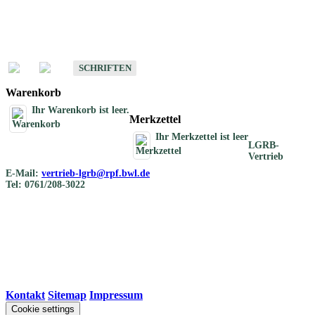
Schriften
Schriften des Fachbereichs Bodenkunde
SCHRIFTEN
Warenkorb
Ihr Warenkorb ist leer.
Merkzettel
Ihr Merkzettel ist leer
LGRB-
Vertrieb
E-Mail:
vertrieb-lgrb@rpf.bwl.de
Tel: 0761/208-3022
Kontakt
|
Sitemap
|
Impressum
Cookie settings