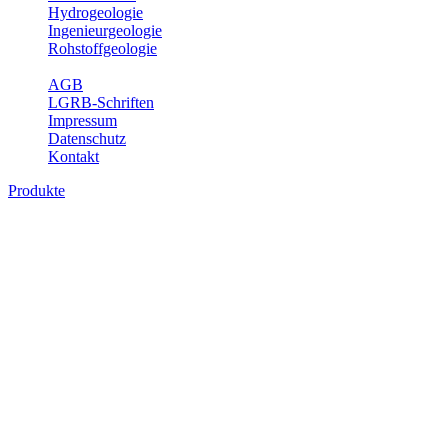
Hydrogeologie
Ingenieurgeologie
Rohstoffgeologie
Service
AGB
LGRB-Schriften
Impressum
Datenschutz
Kontakt
Produkte
Produkte des Themenbereichs
Bodenkunde
In den letzten Jahrzehnten hat die Gefährdung des Bodens durch die
Nutzung von Flächen für Siedlung und Verkehr, durch
Schadstoffeinträge und moderne Landbewirtschaftungsformen
rasant zugenommen. Die Erhaltung der vorhandenen natürlichen
Bodenreserven muss daher ein grundlegendes Anliegen der Planung
sein. Der Fachbereich Bodenkunde von Baden-Württemberg liefert
mit den dazugehörigen Auswertungsthemen wichtige Informationen
für die Landes- und Regionalplanung sowie für Lehre und
Forschung.