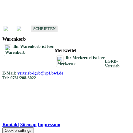
Schriften
Schriften des Fachbereichs Bodenkunde
SCHRIFTEN
Warenkorb
Ihr Warenkorb ist leer.
Merkzettel
Ihr Merkzettel ist leer
LGRB-
Vertrieb
E-Mail:
vertrieb-lgrb@rpf.bwl.de
Tel: 0761/208-3022
Kontakt
|
Sitemap
|
Impressum
Cookie settings