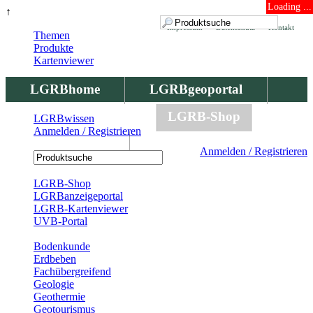
Loading ...
↑
Impressum
Datenschutz
Kontakt
Themen
Produkte
Kartenviewer
LGRBhome
LGRBgeoportal
LGRBbohrungen
LGRB-Shop
LGRBwissen
Anmelden / Registrieren
LGRBwissen
Anmelden / Registrieren
Registrierung
LGRB-Shop
LGRBanzeigeportal
LGRB-Kartenviewer
UVB-Portal
Produkte
Bodenkunde
Erdbeben
Fachübergreifend
Geologie
Geothermie
Geotourismus