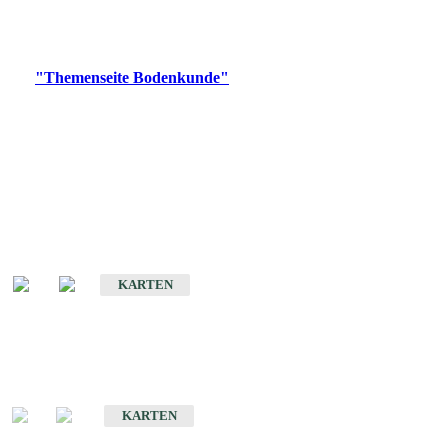
Bitte wählen Sie ein Produkt im gewünschten Format aus.
Digitale Produkte, die direkt downloadbar sind, finden Sie auf
der
"Themenseite Bodenkunde"
im
LGRBgeoportal
.
Historische Karten
(Produktentwicklung
eingestellt)
Bodenkarte von Baden-Württemberg 1 : 25 000
KARTEN
Sonderkarten
Bodenkundliche Sonderkarten
KARTEN