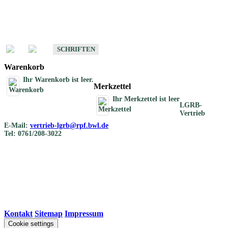
Schriften
Schriften des Fachbereichs Bodenkunde
SCHRIFTEN
Warenkorb
Ihr Warenkorb ist leer.
Merkzettel
Ihr Merkzettel ist leer
LGRB-
Vertrieb
E-Mail:
vertrieb-lgrb@rpf.bwl.de
Tel: 0761/208-3022
Kontakt
|
Sitemap
|
Impressum
Cookie settings