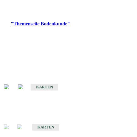
Bitte wählen Sie ein Produkt im gewünschten Format aus.
Digitale Produkte, die direkt downloadbar sind, finden Sie auf
der
"Themenseite Bodenkunde"
im
LGRBgeoportal
.
Historische Karten
(Produktentwicklung
eingestellt)
Bodenkarte von Baden-Württemberg 1 : 25 000
KARTEN
Sonderkarten
Bodenkundliche Sonderkarten
KARTEN