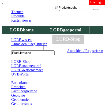
Loading ...
↑
Impressum
Datenschutz
Kontakt
Themen
Produkte
Kartenviewer
LGRBhome
LGRBgeoportal
LGRBbohrungen
LGRB-Shop
LGRBwissen
Anmelden / Registrieren
LGRBwissen
Anmelden / Registrieren
Registrierung
LGRB-Shop
LGRBanzeigeportal
LGRB-Kartenviewer
UVB-Portal
Produkte
Bodenkunde
Erdbeben
Fachübergreifend
Geologie
Geothermie
Geotourismus