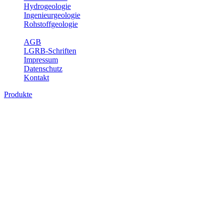
Hydrogeologie
Ingenieurgeologie
Rohstoffgeologie
Service
AGB
LGRB-Schriften
Impressum
Datenschutz
Kontakt
Produkte
Produkte des Themenbereichs
Bodenkunde
In den letzten Jahrzehnten hat die Gefährdung des Bodens durch die
Nutzung von Flächen für Siedlung und Verkehr, durch
Schadstoffeinträge und moderne Landbewirtschaftungsformen
rasant zugenommen. Die Erhaltung der vorhandenen natürlichen
Bodenreserven muss daher ein grundlegendes Anliegen der Planung
sein. Der Fachbereich Bodenkunde von Baden-Württemberg liefert
mit den dazugehörigen Auswertungsthemen wichtige Informationen
für die Landes- und Regionalplanung sowie für Lehre und
Forschung.