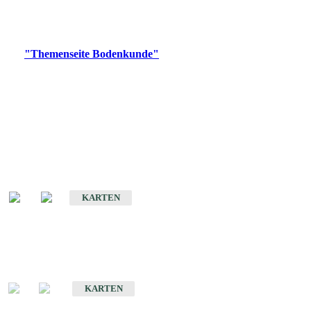
Bitte wählen Sie ein Produkt im gewünschten Format aus.
Digitale Produkte, die direkt downloadbar sind, finden Sie auf
der
"Themenseite Bodenkunde"
im
LGRBgeoportal
.
Historische Karten
(Produktentwicklung
eingestellt)
Bodenkarte von Baden-Württemberg 1 : 25 000
KARTEN
Sonderkarten
Bodenkundliche Sonderkarten
KARTEN