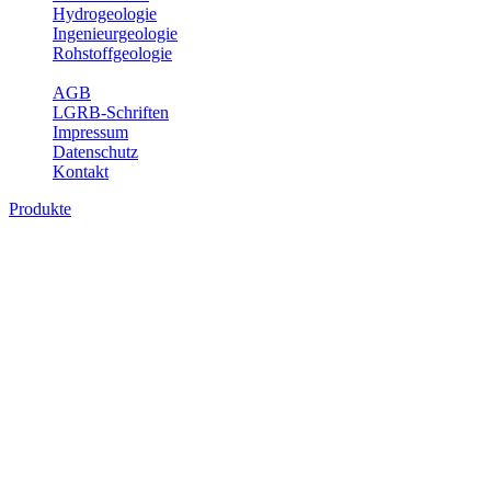
Hydrogeologie
Ingenieurgeologie
Rohstoffgeologie
Service
AGB
LGRB-Schriften
Impressum
Datenschutz
Kontakt
Produkte
Produkte des Themenbereichs
Bodenkunde
In den letzten Jahrzehnten hat die Gefährdung des Bodens durch die
Nutzung von Flächen für Siedlung und Verkehr, durch
Schadstoffeinträge und moderne Landbewirtschaftungsformen
rasant zugenommen. Die Erhaltung der vorhandenen natürlichen
Bodenreserven muss daher ein grundlegendes Anliegen der Planung
sein. Der Fachbereich Bodenkunde von Baden-Württemberg liefert
mit den dazugehörigen Auswertungsthemen wichtige Informationen
für die Landes- und Regionalplanung sowie für Lehre und
Forschung.