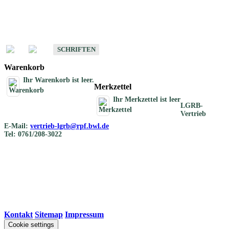
Schriften
Schriften des Fachbereichs Bodenkunde
SCHRIFTEN
Warenkorb
Ihr Warenkorb ist leer.
Merkzettel
Ihr Merkzettel ist leer
LGRB-
Vertrieb
E-Mail:
vertrieb-lgrb@rpf.bwl.de
Tel: 0761/208-3022
Kontakt
|
Sitemap
|
Impressum
Cookie settings