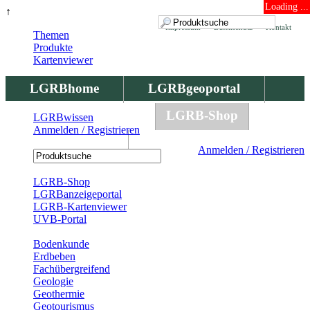
Loading ...
↑
Impressum
Datenschutz
Kontakt
Themen
Produkte
Kartenviewer
LGRBhome
LGRBgeoportal
LGRBbohrungen
LGRB-Shop
LGRBwissen
Anmelden / Registrieren
LGRBwissen
Anmelden / Registrieren
Registrierung
LGRB-Shop
LGRBanzeigeportal
LGRB-Kartenviewer
UVB-Portal
Produkte
Bodenkunde
Erdbeben
Fachübergreifend
Geologie
Geothermie
Geotourismus