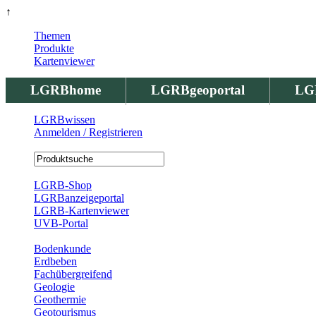
↑
Themen
Produkte
Kartenviewer
LGRBhome
LGRBgeoportal
LG
LGRBwissen
Anmelden / Registrieren
Registrierung
LGRB-Shop
LGRBanzeigeportal
LGRB-Kartenviewer
UVB-Portal
Produkte
Bodenkunde
Erdbeben
Fachübergreifend
Geologie
Geothermie
Geotourismus