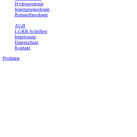
Hydrogeologie
Ingenieurgeologie
Rohstoffgeologie
Service
AGB
LGRB-Schriften
Impressum
Datenschutz
Kontakt
Produkte
Produkte des Themenbereichs Bodenkund
In den letzten Jahrzehnten hat die Gefährdung des Bodens durch di
Die Erhaltung der vorhandenen natürlichen Bodenreserven muss dahe
Auswertungsthemen wichtige Informationen für die Landes- und Reg
Bitte wählen Sie ein Produkt im gewünschten Format aus.
Digitale Produkte, die direkt downloadbar sind, finden Sie auf d
Historische Karten (Produktentw