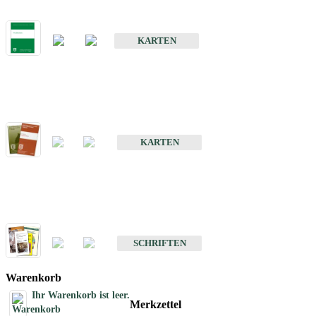
Bodenkarte von Baden-Württemberg 1 : 25 000
KARTEN
Sonderkarten
Bodenkundliche Sonderkarten
KARTEN
Schriften
Schriften des Fachbereichs Bodenkunde
SCHRIFTEN
Warenkorb
Ihr Warenkorb ist leer.
Merkzettel