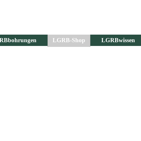
RBbohrungen
LGRB-Shop
LGRBwissen