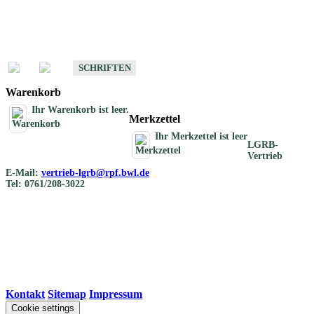
Schriften
Schriften des Fachbereichs Bodenkunde
SCHRIFTEN
Warenkorb
Ihr Warenkorb ist leer.
Merkzettel
Ihr Merkzettel ist leer
LGRB-
Vertrieb
E-Mail:
vertrieb-lgrb@rpf.bwl.de
Tel: 0761/208-3022
Kontakt
|
Sitemap
|
Impressum
Cookie settings