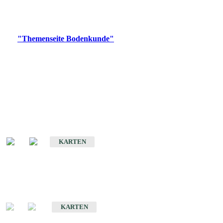
Bitte wählen Sie ein Produkt im gewünschten Format aus.
Digitale Produkte, die direkt downloadbar sind, finden Sie auf
der
"Themenseite Bodenkunde"
im
LGRBgeoportal
.
Historische Karten
(Produktentwicklung
eingestellt)
Bodenkarte von Baden-Württemberg 1 : 25 000
KARTEN
Sonderkarten
Bodenkundliche Sonderkarten
KARTEN