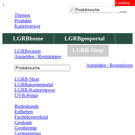
Loading ...
↑
Impressum
Datenschutz
Kontakt
Themen
Produkte
Kartenviewer
LGRBhome
LGRBgeoportal
LGRBbohrungen
LGRB-Shop
LGRBwissen
Anmelden / Registrieren
LGRBwissen
Anmelden / Registrieren
Registrierung
LGRB-Shop
LGRBanzeigeportal
LGRB-Kartenviewer
UVB-Portal
Produkte
Bodenkunde
Erdbeben
Fachübergreifend
Geologie
Geothermie
Geotourismus