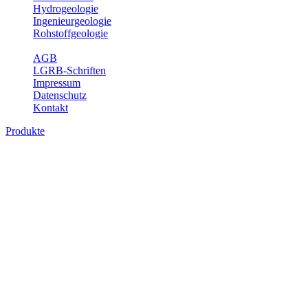
Hydrogeologie
Ingenieurgeologie
Rohstoffgeologie
Service
AGB
LGRB-Schriften
Impressum
Datenschutz
Kontakt
Produkte
Produkte des Themenbereichs
Bodenkunde
In den letzten Jahrzehnten hat die Gefährdung des Bodens durch die
Nutzung von Flächen für Siedlung und Verkehr, durch
Schadstoffeinträge und moderne Landbewirtschaftungsformen
rasant zugenommen. Die Erhaltung der vorhandenen natürlichen
Bodenreserven muss daher ein grundlegendes Anliegen der Planung
sein. Der Fachbereich Bodenkunde von Baden-Württemberg liefert
mit den dazugehörigen Auswertungsthemen wichtige Informationen
für die Landes- und Regionalplanung sowie für Lehre und
Forschung.