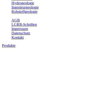
Hydrogeologie
Ingenieurgeologie
Rohstoffgeologie
Service
AGB
LGRB-Schriften
Impressum
Datenschutz
Kontakt
Produkte
Produkte des Themenbereichs
Bodenkunde
In den letzten Jahrzehnten hat die Gefährdung des Bodens durch die
Nutzung von Flächen für Siedlung und Verkehr, durch
Schadstoffeinträge und moderne Landbewirtschaftungsformen
rasant zugenommen. Die Erhaltung der vorhandenen natürlichen
Bodenreserven muss daher ein grundlegendes Anliegen der Planung
sein. Der Fachbereich Bodenkunde von Baden-Württemberg liefert
mit den dazugehörigen Auswertungsthemen wichtige Informationen
für die Landes- und Regionalplanung sowie für Lehre und
Forschung.