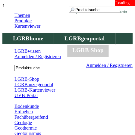
Loading ...
↑
Impressum
Datenschutz
Kontakt
Themen
Produkte
Kartenviewer
LGRBhome
LGRBgeoportal
LGRBbohrungen
LGRB-Shop
LGRBwissen
Anmelden / Registrieren
LGRBwissen
Anmelden / Registrieren
Registrierung
LGRB-Shop
LGRBanzeigeportal
LGRB-Kartenviewer
UVB-Portal
Produkte
Bodenkunde
Erdbeben
Fachübergreifend
Geologie
Geothermie
Geotourismus