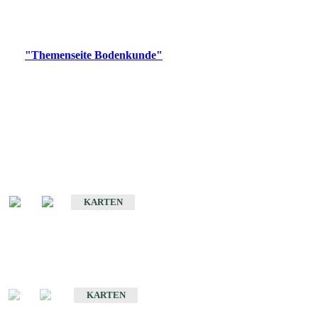
Bitte wählen Sie ein Produkt im gewünschten Format aus.
Digitale Produkte, die direkt downloadbar sind, finden Sie auf
der
"Themenseite Bodenkunde"
im
LGRBgeoportal
.
Historische Karten
(Produktentwicklung
eingestellt)
Bodenkarte von Baden-Württemberg 1 : 25 000
KARTEN
Sonderkarten
Bodenkundliche Sonderkarten
KARTEN