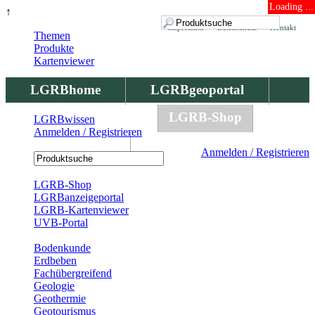
Loading ...
↑
Impressum
Datenschutz
Kontakt
Themen
Produkte
Kartenviewer
LGRBhome
LGRBgeoportal
LGRBbohrungen
LGRB-Shop
LGRBwissen
Anmelden / Registrieren
LGRBwissen
Anmelden / Registrieren
Registrierung
LGRB-Shop
LGRBanzeigeportal
LGRB-Kartenviewer
UVB-Portal
Produkte
Bodenkunde
Erdbeben
Fachübergreifend
Geologie
Geothermie
Geotourismus