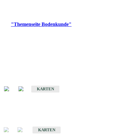
Bitte wählen Sie ein Produkt im gewünschten Format aus.
Digitale Produkte, die direkt downloadbar sind, finden Sie auf
der
"Themenseite Bodenkunde"
im
LGRBgeoportal
.
Historische Karten
(Produktentwicklung
eingestellt)
Bodenkarte von Baden-Württemberg 1 : 25 000
KARTEN
Sonderkarten
Bodenkundliche Sonderkarten
KARTEN