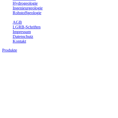
Hydrogeologie
Ingenieurgeologie
Rohstoffgeologie
Service
AGB
LGRB-Schriften
Impressum
Datenschutz
Kontakt
Produkte
Produkte des Themenbereichs
Bodenkunde
In den letzten Jahrzehnten hat die Gefährdung des Bodens durch die
Nutzung von Flächen für Siedlung und Verkehr, durch
Schadstoffeinträge und moderne Landbewirtschaftungsformen
rasant zugenommen. Die Erhaltung der vorhandenen natürlichen
Bodenreserven muss daher ein grundlegendes Anliegen der Planung
sein. Der Fachbereich Bodenkunde von Baden-Württemberg liefert
mit den dazugehörigen Auswertungsthemen wichtige Informationen
für die Landes- und Regionalplanung sowie für Lehre und
Forschung.