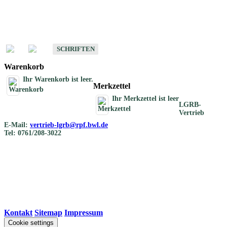
Schriften
Schriften des Fachbereichs Bodenkunde
SCHRIFTEN
Warenkorb
Ihr Warenkorb ist leer.
Merkzettel
Ihr Merkzettel ist leer
LGRB-
Vertrieb
E-Mail:
vertrieb-lgrb@rpf.bwl.de
Tel: 0761/208-3022
Kontakt
|
Sitemap
|
Impressum
Cookie settings