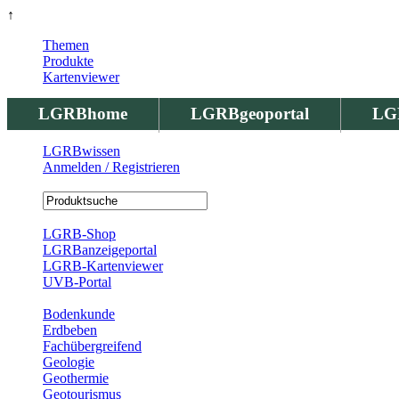
↑
Themen
Produkte
Kartenviewer
LGRBhome
LGRBgeoportal
LG
LGRBwissen
Anmelden / Registrieren
Registrierung
LGRB-Shop
LGRBanzeigeportal
LGRB-Kartenviewer
UVB-Portal
Produkte
Bodenkunde
Erdbeben
Fachübergreifend
Geologie
Geothermie
Geotourismus