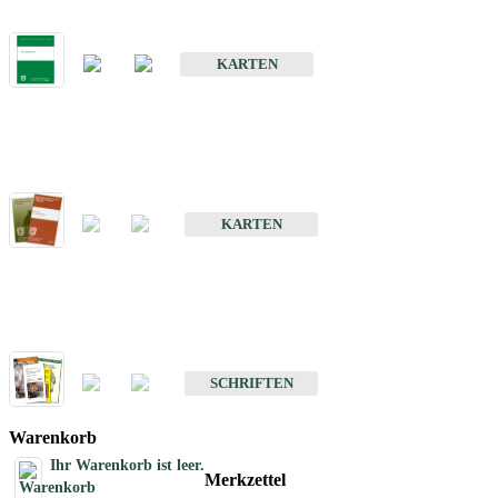
Bodenkarte von Baden-Württemberg 1 : 25 000
KARTEN
Sonderkarten
Bodenkundliche Sonderkarten
KARTEN
Schriften
Schriften des Fachbereichs Bodenkunde
SCHRIFTEN
Warenkorb
Ihr Warenkorb ist leer.
Merkzettel