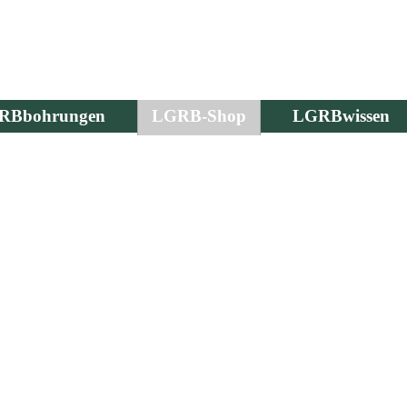
RBbohrungen
LGRB-Shop
LGRBwissen