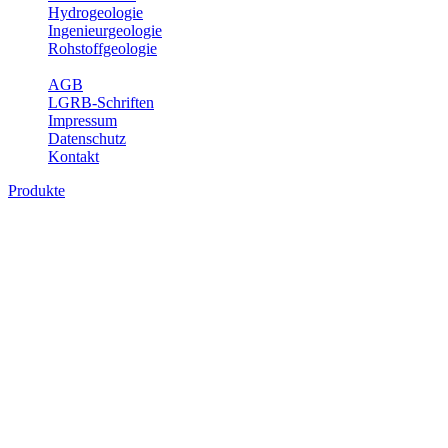
Hydrogeologie
Ingenieurgeologie
Rohstoffgeologie
Service
AGB
LGRB-Schriften
Impressum
Datenschutz
Kontakt
Produkte
Produkte des Themenbereichs Bodenkund
In den letzten Jahrzehnten hat die Gefährdung des Bodens durch di
Die Erhaltung der vorhandenen natürlichen Bodenreserven muss dahe
Auswertungsthemen wichtige Informationen für die Landes- und Reg
Bitte wählen Sie ein Produkt im gewünschten Format aus.
Digitale Produkte, die direkt downloadbar sind, finden Sie auf d
Historische Karten (Produktentw