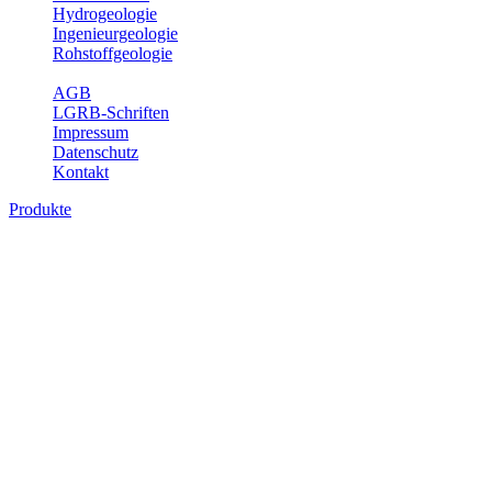
Hydrogeologie
Ingenieurgeologie
Rohstoffgeologie
Service
AGB
LGRB-Schriften
Impressum
Datenschutz
Kontakt
Produkte
Produkte des Themenbereichs
Bodenkunde
In den letzten Jahrzehnten hat die Gefährdung des Bodens durch die
Nutzung von Flächen für Siedlung und Verkehr, durch
Schadstoffeinträge und moderne Landbewirtschaftungsformen
rasant zugenommen. Die Erhaltung der vorhandenen natürlichen
Bodenreserven muss daher ein grundlegendes Anliegen der Planung
sein. Der Fachbereich Bodenkunde von Baden-Württemberg liefert
mit den dazugehörigen Auswertungsthemen wichtige Informationen
für die Landes- und Regionalplanung sowie für Lehre und
Forschung.