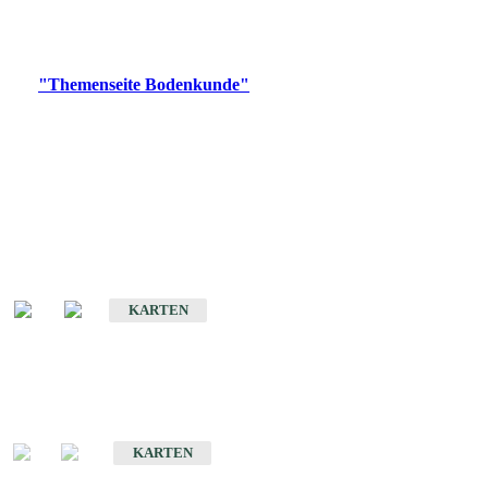
Bitte wählen Sie ein Produkt im gewünschten Format aus.
Digitale Produkte, die direkt downloadbar sind, finden Sie auf
der
"Themenseite Bodenkunde"
im
LGRBgeoportal
.
Historische Karten
(Produktentwicklung
eingestellt)
Bodenkarte von Baden-Württemberg 1 : 25 000
KARTEN
Sonderkarten
Bodenkundliche Sonderkarten
KARTEN