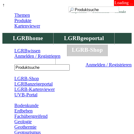
Loading ...
↑
Impressum
Datenschutz
Kontakt
Themen
Produkte
Kartenviewer
LGRBhome
LGRBgeoportal
LGRBbohrungen
LGRB-Shop
LGRBwissen
Anmelden / Registrieren
LGRBwissen
Anmelden / Registrieren
Registrierung
LGRB-Shop
LGRBanzeigeportal
LGRB-Kartenviewer
UVB-Portal
Produkte
Bodenkunde
Erdbeben
Fachübergreifend
Geologie
Geothermie
Geotourismus