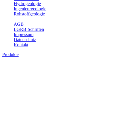
Hydrogeologie
Ingenieurgeologie
Rohstoffgeologie
Service
AGB
LGRB-Schriften
Impressum
Datenschutz
Kontakt
Produkte
Produkte des Themenbereichs Bodenkund
In den letzten Jahrzehnten hat die Gefährdung des Bodens durch di
Die Erhaltung der vorhandenen natürlichen Bodenreserven muss dahe
Auswertungsthemen wichtige Informationen für die Landes- und Reg
Bitte wählen Sie ein Produkt im gewünschten Format aus.
Digitale Produkte, die direkt downloadbar sind, finden Sie auf d
Historische Karten (Produktentw