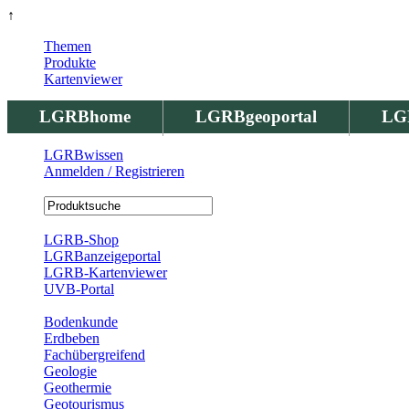
↑
Themen
Produkte
Kartenviewer
LGRBhome
LGRBgeoportal
LG
LGRBwissen
Anmelden / Registrieren
Registrierung
LGRB-Shop
LGRBanzeigeportal
LGRB-Kartenviewer
UVB-Portal
Produkte
Bodenkunde
Erdbeben
Fachübergreifend
Geologie
Geothermie
Geotourismus