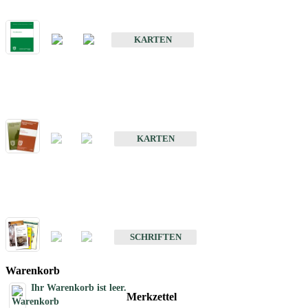
Bodenkarte von Baden-Württemberg 1 : 25 000
KARTEN
Sonderkarten
Bodenkundliche Sonderkarten
KARTEN
Schriften
Schriften des Fachbereichs Bodenkunde
SCHRIFTEN
Warenkorb
Ihr Warenkorb ist leer.
Merkzettel