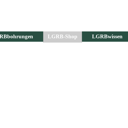
RBbohrungen
LGRB-Shop
LGRBwissen