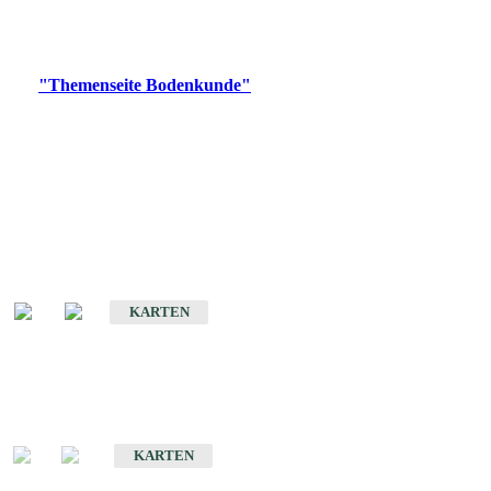
Bitte wählen Sie ein Produkt im gewünschten Format aus.
Digitale Produkte, die direkt downloadbar sind, finden Sie auf
der
"Themenseite Bodenkunde"
im
LGRBgeoportal
.
Historische Karten
(Produktentwicklung
eingestellt)
Bodenkarte von Baden-Württemberg 1 : 25 000
KARTEN
Sonderkarten
Bodenkundliche Sonderkarten
KARTEN