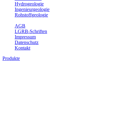
Hydrogeologie
Ingenieurgeologie
Rohstoffgeologie
Service
AGB
LGRB-Schriften
Impressum
Datenschutz
Kontakt
Produkte
Produkte des Themenbereichs
Bodenkunde
In den letzten Jahrzehnten hat die Gefährdung des Bodens durch die
Nutzung von Flächen für Siedlung und Verkehr, durch
Schadstoffeinträge und moderne Landbewirtschaftungsformen
rasant zugenommen. Die Erhaltung der vorhandenen natürlichen
Bodenreserven muss daher ein grundlegendes Anliegen der Planung
sein. Der Fachbereich Bodenkunde von Baden-Württemberg liefert
mit den dazugehörigen Auswertungsthemen wichtige Informationen
für die Landes- und Regionalplanung sowie für Lehre und
Forschung.