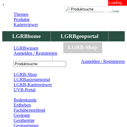
Loading ...
↑
Impressum
Datenschutz
Kontakt
Themen
Produkte
Kartenviewer
LGRBhome
LGRBgeoportal
LGRBbohrungen
LGRB-Shop
LGRBwissen
Anmelden / Registrieren
LGRBwissen
Anmelden / Registrieren
Registrierung
LGRB-Shop
LGRBanzeigeportal
LGRB-Kartenviewer
UVB-Portal
Produkte
Bodenkunde
Erdbeben
Fachübergreifend
Geologie
Geothermie
Geotourismus