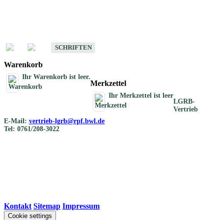
Schriften
Schriften des Fachbereichs Bodenkunde
SCHRIFTEN
Warenkorb
Ihr Warenkorb ist leer.
Merkzettel
Ihr Merkzettel ist leer
LGRB-
Vertrieb
E-Mail:
vertrieb-lgrb@rpf.bwl.de
Tel: 0761/208-3022
Kontakt
|
Sitemap
|
Impressum
Cookie settings