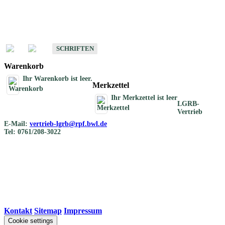
Schriften
Schriften des Fachbereichs Bodenkunde
SCHRIFTEN
Warenkorb
Ihr Warenkorb ist leer.
Merkzettel
Ihr Merkzettel ist leer
LGRB-
Vertrieb
E-Mail:
vertrieb-lgrb@rpf.bwl.de
Tel: 0761/208-3022
Kontakt
|
Sitemap
|
Impressum
Cookie settings