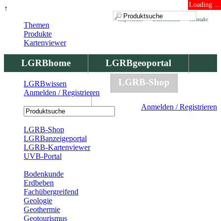
Loading ...
↑
Impressum
Datenschutz
Kontakt
Themen
Produkte
Kartenviewer
LGRBhome
LGRBgeoportal
LGRBbohrungen
LGRB-Shop
LGRBwissen
Anmelden / Registrieren
LGRBwissen
Anmelden / Registrieren
Registrierung
LGRB-Shop
LGRBanzeigeportal
LGRB-Kartenviewer
UVB-Portal
Produkte
Bodenkunde
Erdbeben
Fachübergreifend
Geologie
Geothermie
Geotourismus