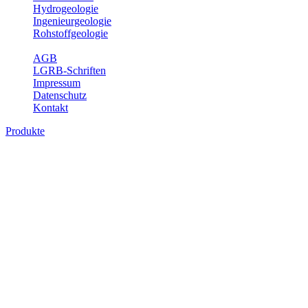
Hydrogeologie
Ingenieurgeologie
Rohstoffgeologie
Service
AGB
LGRB-Schriften
Impressum
Datenschutz
Kontakt
Produkte
Produkte des Themenbereichs
Bodenkunde
In den letzten Jahrzehnten hat die Gefährdung des Bodens durch die
Nutzung von Flächen für Siedlung und Verkehr, durch
Schadstoffeinträge und moderne Landbewirtschaftungsformen
rasant zugenommen. Die Erhaltung der vorhandenen natürlichen
Bodenreserven muss daher ein grundlegendes Anliegen der Planung
sein. Der Fachbereich Bodenkunde von Baden-Württemberg liefert
mit den dazugehörigen Auswertungsthemen wichtige Informationen
für die Landes- und Regionalplanung sowie für Lehre und
Forschung.