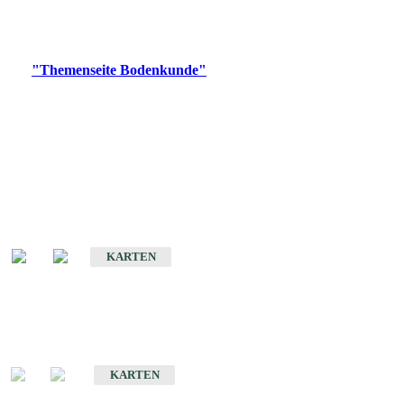
Bitte wählen Sie ein Produkt im gewünschten Format aus.
Digitale Produkte, die direkt downloadbar sind, finden Sie auf
der
"Themenseite Bodenkunde"
im
LGRBgeoportal
.
Historische Karten
(Produktentwicklung
eingestellt)
Bodenkarte von Baden-Württemberg 1 : 25 000
KARTEN
Sonderkarten
Bodenkundliche Sonderkarten
KARTEN