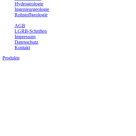
Hydrogeologie
Ingenieurgeologie
Rohstoffgeologie
Service
AGB
LGRB-Schriften
Impressum
Datenschutz
Kontakt
Produkte
Produkte des Themenbereichs
Bodenkunde
In den letzten Jahrzehnten hat die Gefährdung des Bodens durch die
Nutzung von Flächen für Siedlung und Verkehr, durch
Schadstoffeinträge und moderne Landbewirtschaftungsformen
rasant zugenommen. Die Erhaltung der vorhandenen natürlichen
Bodenreserven muss daher ein grundlegendes Anliegen der Planung
sein. Der Fachbereich Bodenkunde von Baden-Württemberg liefert
mit den dazugehörigen Auswertungsthemen wichtige Informationen
für die Landes- und Regionalplanung sowie für Lehre und
Forschung.