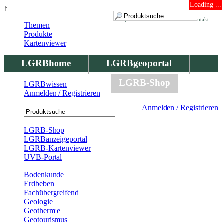
Loading ...
↑
Impressum
Datenschutz
Kontakt
Themen
Produkte
Kartenviewer
LGRBhome
LGRBgeoportal
LGRBbohrungen
LGRB-Shop
LGRBwissen
Anmelden / Registrieren
LGRBwissen
Anmelden / Registrieren
Registrierung
LGRB-Shop
LGRBanzeigeportal
LGRB-Kartenviewer
UVB-Portal
Produkte
Bodenkunde
Erdbeben
Fachübergreifend
Geologie
Geothermie
Geotourismus