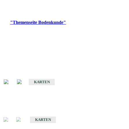
Bitte wählen Sie ein Produkt im gewünschten Format aus.
Digitale Produkte, die direkt downloadbar sind, finden Sie auf
der
"Themenseite Bodenkunde"
im
LGRBgeoportal
.
Historische Karten
(Produktentwicklung
eingestellt)
Bodenkarte von Baden-Württemberg 1 : 25 000
KARTEN
Sonderkarten
Bodenkundliche Sonderkarten
KARTEN