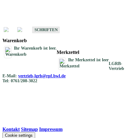
Schriften
Schriften des Fachbereichs Bodenkunde
SCHRIFTEN
Warenkorb
Ihr Warenkorb ist leer.
Merkzettel
Ihr Merkzettel ist leer
LGRB-
Vertrieb
E-Mail:
vertrieb-lgrb@rpf.bwl.de
Tel: 0761/208-3022
Kontakt
|
Sitemap
|
Impressum
Cookie settings