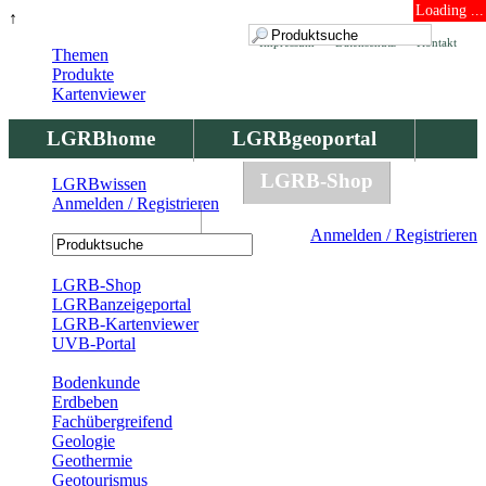
Loading ...
↑
Impressum
Datenschutz
Kontakt
Themen
Produkte
Kartenviewer
LGRBhome
LGRBgeoportal
LGRBbohrungen
LGRB-Shop
LGRBwissen
Anmelden / Registrieren
LGRBwissen
Anmelden / Registrieren
Registrierung
LGRB-Shop
LGRBanzeigeportal
LGRB-Kartenviewer
UVB-Portal
Produkte
Bodenkunde
Erdbeben
Fachübergreifend
Geologie
Geothermie
Geotourismus