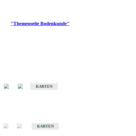
Bitte wählen Sie ein Produkt im gewünschten Format aus.
Digitale Produkte, die direkt downloadbar sind, finden Sie auf
der
"Themenseite Bodenkunde"
im
LGRBgeoportal
.
Historische Karten
(Produktentwicklung
eingestellt)
Bodenkarte von Baden-Württemberg 1 : 25 000
KARTEN
Sonderkarten
Bodenkundliche Sonderkarten
KARTEN