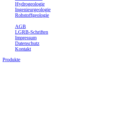
Hydrogeologie
Ingenieurgeologie
Rohstoffgeologie
Service
AGB
LGRB-Schriften
Impressum
Datenschutz
Kontakt
Produkte
Produkte des Themenbereichs
Bodenkunde
In den letzten Jahrzehnten hat die Gefährdung des Bodens durch die
Nutzung von Flächen für Siedlung und Verkehr, durch
Schadstoffeinträge und moderne Landbewirtschaftungsformen
rasant zugenommen. Die Erhaltung der vorhandenen natürlichen
Bodenreserven muss daher ein grundlegendes Anliegen der Planung
sein. Der Fachbereich Bodenkunde von Baden-Württemberg liefert
mit den dazugehörigen Auswertungsthemen wichtige Informationen
für die Landes- und Regionalplanung sowie für Lehre und
Forschung.