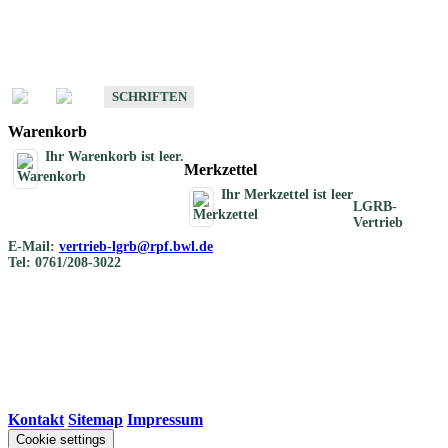
Schriften
Schriften des Fachbereichs Bodenkunde
SCHRIFTEN
Warenkorb
Ihr Warenkorb ist leer.
Merkzettel
Ihr Merkzettel ist leer
LGRB-
Vertrieb
E-Mail:
vertrieb-lgrb@rpf.bwl.de
Tel: 0761/208-3022
Kontakt
|
Sitemap
|
Impressum
Cookie settings