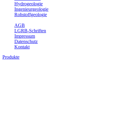
Hydrogeologie
Ingenieurgeologie
Rohstoffgeologie
Service
AGB
LGRB-Schriften
Impressum
Datenschutz
Kontakt
Produkte
Produkte des Themenbereichs
Bodenkunde
In den letzten Jahrzehnten hat die Gefährdung des Bodens durch die
Nutzung von Flächen für Siedlung und Verkehr, durch
Schadstoffeinträge und moderne Landbewirtschaftungsformen
rasant zugenommen. Die Erhaltung der vorhandenen natürlichen
Bodenreserven muss daher ein grundlegendes Anliegen der Planung
sein. Der Fachbereich Bodenkunde von Baden-Württemberg liefert
mit den dazugehörigen Auswertungsthemen wichtige Informationen
für die Landes- und Regionalplanung sowie für Lehre und
Forschung.