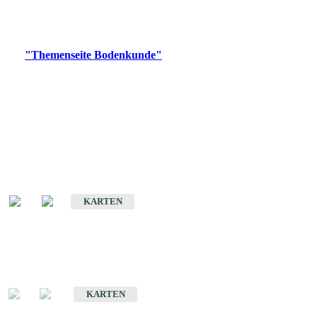
Bitte wählen Sie ein Produkt im gewünschten Format aus.
Digitale Produkte, die direkt downloadbar sind, finden Sie auf
der
"Themenseite Bodenkunde"
im
LGRBgeoportal
.
Historische Karten
(Produktentwicklung
eingestellt)
Bodenkarte von Baden-Württemberg 1 : 25 000
KARTEN
Sonderkarten
Bodenkundliche Sonderkarten
KARTEN