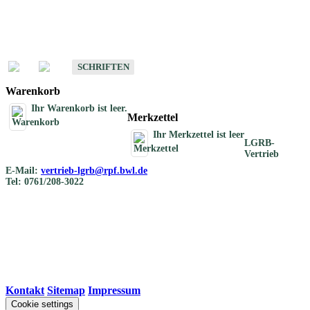
Schriften
Schriften des Fachbereichs Bodenkunde
SCHRIFTEN
Warenkorb
Ihr Warenkorb ist leer.
Merkzettel
Ihr Merkzettel ist leer
LGRB-
Vertrieb
E-Mail:
vertrieb-lgrb@rpf.bwl.de
Tel: 0761/208-3022
Kontakt
|
Sitemap
|
Impressum
Cookie settings