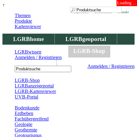
Loading ...
↑
Impressum
Datenschutz
Kontakt
Themen
Produkte
Kartenviewer
LGRBhome
LGRBgeoportal
LGRBbohrungen
LGRB-Shop
LGRBwissen
Anmelden / Registrieren
LGRBwissen
Anmelden / Registrieren
Registrierung
LGRB-Shop
LGRBanzeigeportal
LGRB-Kartenviewer
UVB-Portal
Produkte
Bodenkunde
Erdbeben
Fachübergreifend
Geologie
Geothermie
Geotourismus