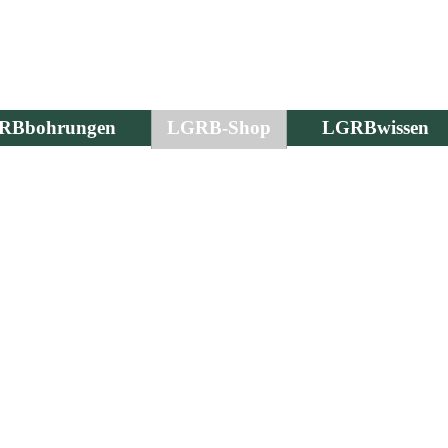
RBbohrungen
LGRB-Shop
LGRBwissen