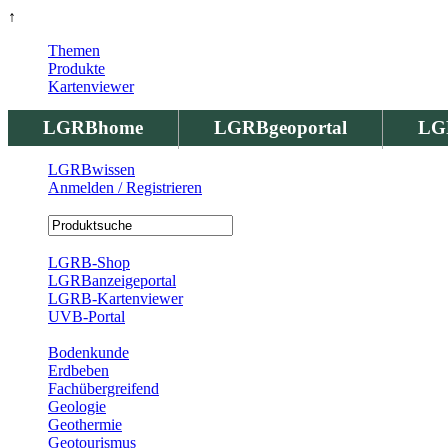
↑
Themen
Produkte
Kartenviewer
LGRBhome
LGRBgeoportal
LG
LGRBwissen
Anmelden / Registrieren
Registrierung
LGRB-Shop
LGRBanzeigeportal
LGRB-Kartenviewer
UVB-Portal
Produkte
Bodenkunde
Erdbeben
Fachübergreifend
Geologie
Geothermie
Geotourismus