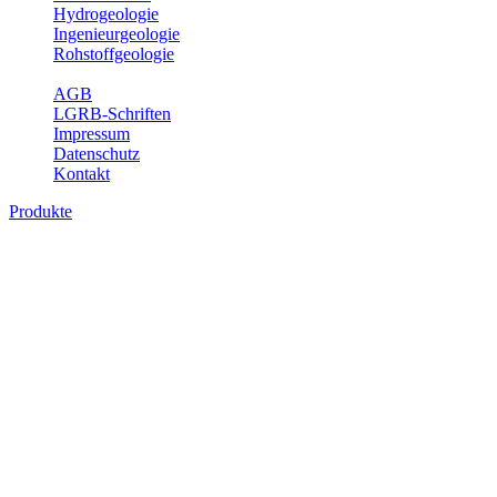
Hydrogeologie
Ingenieurgeologie
Rohstoffgeologie
Service
AGB
LGRB-Schriften
Impressum
Datenschutz
Kontakt
Produkte
Produkte des Themenbereichs Bodenkund
In den letzten Jahrzehnten hat die Gefährdung des Bodens durch di
Die Erhaltung der vorhandenen natürlichen Bodenreserven muss dahe
Auswertungsthemen wichtige Informationen für die Landes- und Reg
Bitte wählen Sie ein Produkt im gewünschten Format aus.
Digitale Produkte, die direkt downloadbar sind, finden Sie auf d
Historische Karten (Produktentw