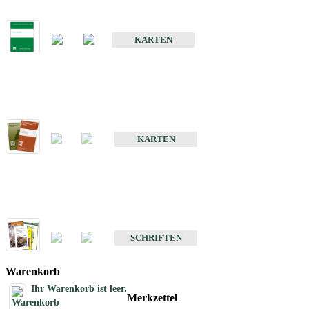
Bodenkarte von Baden-Württemberg 1 : 25 000
KARTEN
Sonderkarten
Bodenkundliche Sonderkarten
KARTEN
Schriften
Schriften des Fachbereichs Bodenkunde
SCHRIFTEN
Warenkorb
Ihr Warenkorb ist leer.
Merkzettel