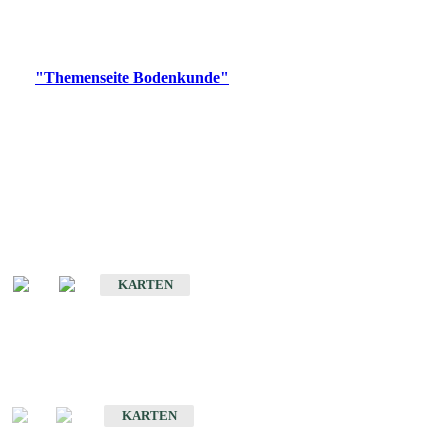
Bitte wählen Sie ein Produkt im gewünschten Format aus.
Digitale Produkte, die direkt downloadbar sind, finden Sie auf
der
"Themenseite Bodenkunde"
im
LGRBgeoportal
.
Historische Karten
(Produktentwicklung
eingestellt)
Bodenkarte von Baden-Württemberg 1 : 25 000
KARTEN
Sonderkarten
Bodenkundliche Sonderkarten
KARTEN