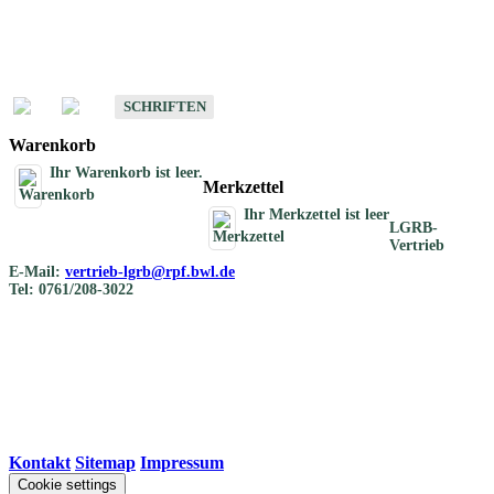
Schriften
Schriften des Fachbereichs Bodenkunde
SCHRIFTEN
Warenkorb
Ihr Warenkorb ist leer.
Merkzettel
Ihr Merkzettel ist leer
LGRB-
Vertrieb
E-Mail:
vertrieb-lgrb@rpf.bwl.de
Tel: 0761/208-3022
Kontakt
|
Sitemap
|
Impressum
Cookie settings