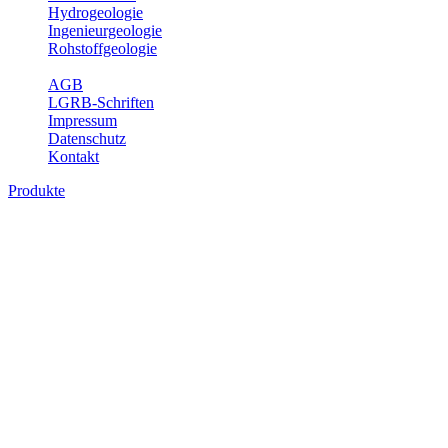
Hydrogeologie
Ingenieurgeologie
Rohstoffgeologie
Service
AGB
LGRB-Schriften
Impressum
Datenschutz
Kontakt
Produkte
Produkte des Themenbereichs
Bodenkunde
In den letzten Jahrzehnten hat die Gefährdung des Bodens durch die
Nutzung von Flächen für Siedlung und Verkehr, durch
Schadstoffeinträge und moderne Landbewirtschaftungsformen
rasant zugenommen. Die Erhaltung der vorhandenen natürlichen
Bodenreserven muss daher ein grundlegendes Anliegen der Planung
sein. Der Fachbereich Bodenkunde von Baden-Württemberg liefert
mit den dazugehörigen Auswertungsthemen wichtige Informationen
für die Landes- und Regionalplanung sowie für Lehre und
Forschung.