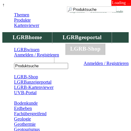
Loading ...
↑
Impressum
Datenschutz
Kontakt
Themen
Produkte
Kartenviewer
LGRBhome
LGRBgeoportal
LGRBbohrungen
LGRB-Shop
LGRBwissen
Anmelden / Registrieren
LGRBwissen
Anmelden / Registrieren
Registrierung
LGRB-Shop
LGRBanzeigeportal
LGRB-Kartenviewer
UVB-Portal
Produkte
Bodenkunde
Erdbeben
Fachübergreifend
Geologie
Geothermie
Geotourismus