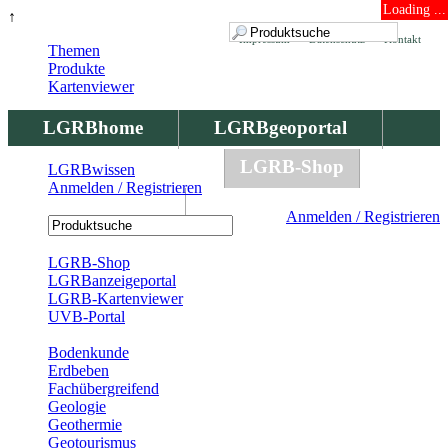
Loading ...
↑
Impressum
Datenschutz
Kontakt
Themen
Produkte
Kartenviewer
LGRBhome
LGRBgeoportal
LGRBbohrungen
LGRB-Shop
LGRBwissen
Anmelden / Registrieren
LGRBwissen
Anmelden / Registrieren
Registrierung
LGRB-Shop
LGRBanzeigeportal
LGRB-Kartenviewer
UVB-Portal
Produkte
Bodenkunde
Erdbeben
Fachübergreifend
Geologie
Geothermie
Geotourismus