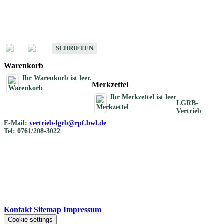
Schriften
Schriften des Fachbereichs Bodenkunde
SCHRIFTEN
Warenkorb
Ihr Warenkorb ist leer.
Merkzettel
Ihr Merkzettel ist leer
LGRB-
Vertrieb
E-Mail:
vertrieb-lgrb@rpf.bwl.de
Tel: 0761/208-3022
Kontakt
|
Sitemap
|
Impressum
Cookie settings