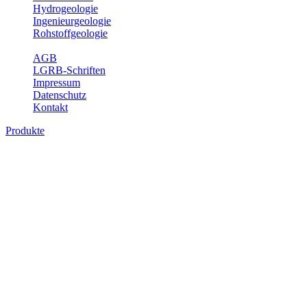
Hydrogeologie
Ingenieurgeologie
Rohstoffgeologie
Service
AGB
LGRB-Schriften
Impressum
Datenschutz
Kontakt
Produkte
Produkte des Themenbereichs
Bodenkunde
In den letzten Jahrzehnten hat die Gefährdung des Bodens durch die
Nutzung von Flächen für Siedlung und Verkehr, durch
Schadstoffeinträge und moderne Landbewirtschaftungsformen
rasant zugenommen. Die Erhaltung der vorhandenen natürlichen
Bodenreserven muss daher ein grundlegendes Anliegen der Planung
sein. Der Fachbereich Bodenkunde von Baden-Württemberg liefert
mit den dazugehörigen Auswertungsthemen wichtige Informationen
für die Landes- und Regionalplanung sowie für Lehre und
Forschung.