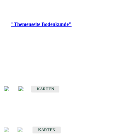
Bitte wählen Sie ein Produkt im gewünschten Format aus.
Digitale Produkte, die direkt downloadbar sind, finden Sie auf
der
"Themenseite Bodenkunde"
im
LGRBgeoportal
.
Historische Karten
(Produktentwicklung
eingestellt)
Bodenkarte von Baden-Württemberg 1 : 25 000
KARTEN
Sonderkarten
Bodenkundliche Sonderkarten
KARTEN