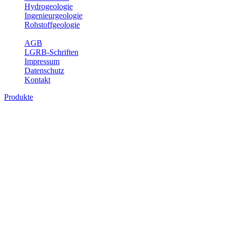
Hydrogeologie
Ingenieurgeologie
Rohstoffgeologie
Service
AGB
LGRB-Schriften
Impressum
Datenschutz
Kontakt
Produkte
Produkte des Themenbereichs
Bodenkunde
In den letzten Jahrzehnten hat die Gefährdung des Bodens durch die
Nutzung von Flächen für Siedlung und Verkehr, durch
Schadstoffeinträge und moderne Landbewirtschaftungsformen
rasant zugenommen. Die Erhaltung der vorhandenen natürlichen
Bodenreserven muss daher ein grundlegendes Anliegen der Planung
sein. Der Fachbereich Bodenkunde von Baden-Württemberg liefert
mit den dazugehörigen Auswertungsthemen wichtige Informationen
für die Landes- und Regionalplanung sowie für Lehre und
Forschung.