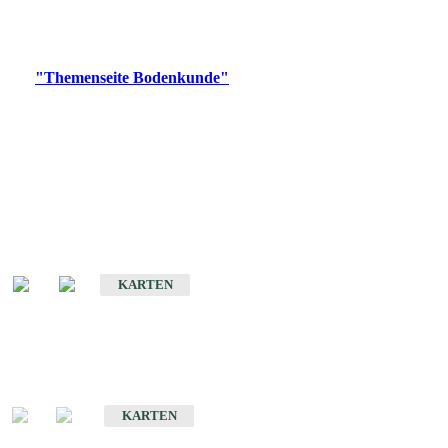
Bitte wählen Sie ein Produkt im gewünschten Format aus.
Digitale Produkte, die direkt downloadbar sind, finden Sie auf
der
"Themenseite Bodenkunde"
im
LGRBgeoportal
.
Historische Karten
(Produktentwicklung
eingestellt)
Bodenkarte von Baden-Württemberg 1 : 25 000
KARTEN
Sonderkarten
Bodenkundliche Sonderkarten
KARTEN