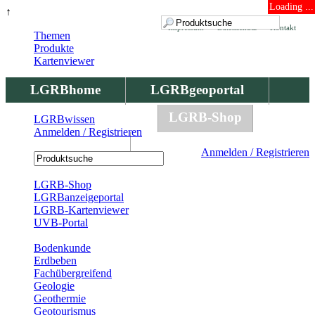
Loading ...
↑
Impressum
Datenschutz
Kontakt
Themen
Produkte
Kartenviewer
LGRBhome
LGRBgeoportal
LGRBbohrungen
LGRB-Shop
LGRBwissen
Anmelden / Registrieren
LGRBwissen
Anmelden / Registrieren
Registrierung
LGRB-Shop
LGRBanzeigeportal
LGRB-Kartenviewer
UVB-Portal
Produkte
Bodenkunde
Erdbeben
Fachübergreifend
Geologie
Geothermie
Geotourismus